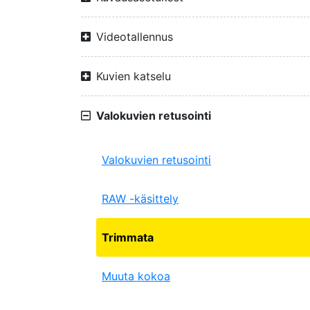
Videotallennus
Kuvien katselu
Valokuvien retusointi
Valokuvien retusointi
RAW -käsittely
Trimmata
Muuta kokoa