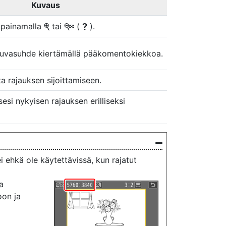
Kuvaus
o painamalla
tai
(
).
X
W
Q
 kuvasuhde kiertämällä pääkomentokiekkoa.
a rajauksen sijoittamiseen.
esi nykyisen rajauksen erilliseksi
 ehkä ole käytettävissä, kun rajatut
a
oon ja