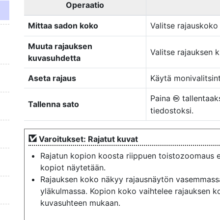
Operaatio
Mittaa sadon koko
Valitse rajauskok
Muuta rajauksen
Valitse rajauksen
kuvasuhdetta
Aseta rajaus
Käytä monivalitsint
Paina
tallentaaks
J
Tallenna sato
tiedostoksi.
Varoitukset: Rajatut kuvat
Rajatun kopion koosta riippuen toistozoomaus ei
kopiot näytetään.
Rajauksen koko näkyy rajausnäytön vasemmass
yläkulmassa. Kopion koko vaihtelee rajauksen k
kuvasuhteen mukaan.