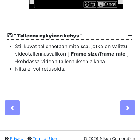
"
Tallenna nykyinen kehys
"
Stillkuvat tallennetaan mitoissa, jotka on valittu
videotallennusvalikon [
Frame size/frame rate
]
-kohdassa videon tallennuksen aikana.
Niitä ei voi retusoida.
Previous
Ne
Privacy
Term of Use
©
2026 Nikon Corporation