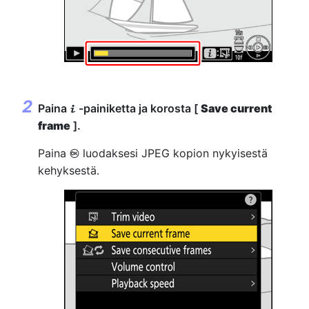
Paina
-painiketta ja korosta [
Save current
i
frame
].
Paina
luodaksesi JPEG kopion nykyisestä
J
kehyksestä.