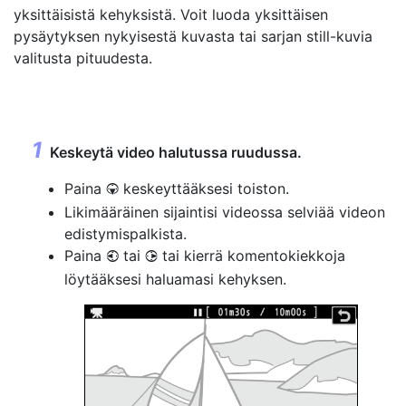
yksittäisistä kehyksistä. Voit luoda yksittäisen
pysäytyksen nykyisestä kuvasta tai sarjan still-kuvia
valitusta pituudesta.
Keskeytä video halutussa ruudussa.
Paina
keskeyttääksesi toiston.
3
Likimääräinen sijaintisi videossa selviää videon
edistymispalkista.
Paina
tai
tai kierrä komentokiekkoja
4
2
löytääksesi haluamasi kehyksen.