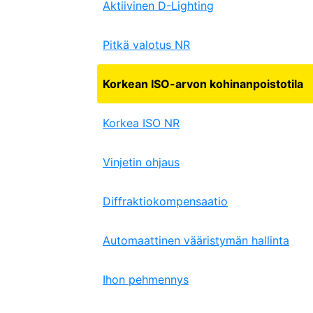
Aktiivinen D-Lighting
Pitkä valotus NR
Korkean ISO-arvon kohinanpoistotila
Korkea ISO NR
Vinjetin ohjaus
Diffraktiokompensaatio
Automaattinen vääristymän hallinta
Ihon pehmennys