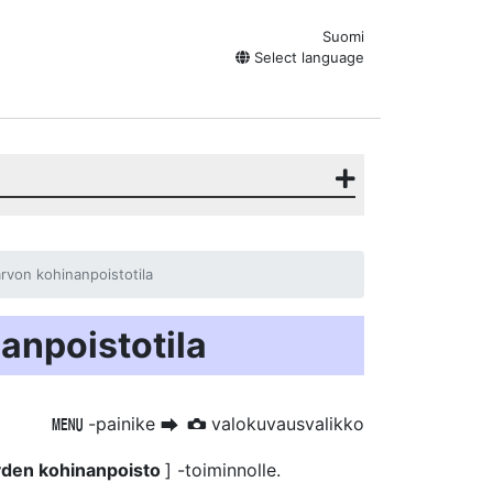
Suomi
Select language
rvon kohinanpoistotila
anpoistotila
-painike
valokuvausvalikko
G
U
C
yden kohinanpoisto
] -toiminnolle.