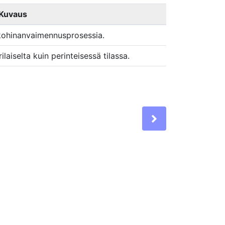
Kuvaus
 kohinanvaimennusprosessia.
aiselta kuin perinteisessä tilassa.
Next