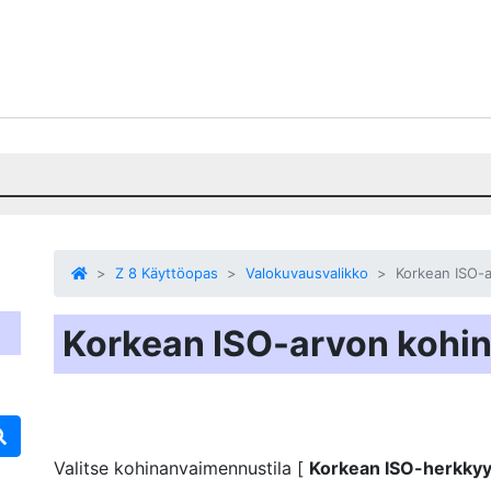
Z 8 Käyttöopas
Valokuvausvalikko
Korkean ISO-a
Korkean ISO-arvon kohin
Valitse
kohinanvaimennustila
[
Korkean ISO-herkky