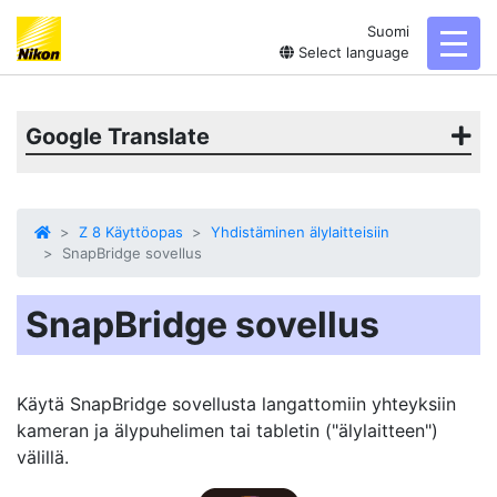
Suomi
toggl
Select language
Google Translate
Z 8 Käyttöopas
Yhdistäminen älylaitteisiin
SnapBridge sovellus
SnapBridge sovellus
Käytä SnapBridge sovellusta langattomiin yhteyksiin
kameran ja älypuhelimen tai tabletin ("älylaitteen")
välillä.