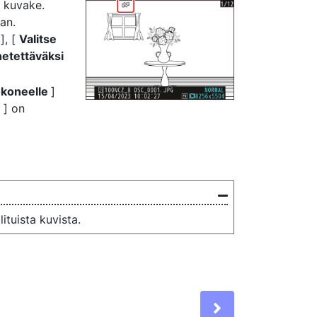
y kuvake.
an.
n
], [
Valitse
hetettäväksi
tokoneelle
]
)
] on
ituista kuvista.
Next