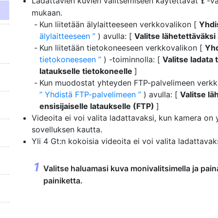
Ladattavien kuvien valitsemiseen käytettävät
-va
i
mukaan.
Kun liitetään älylaitteeseen verkkovalikon [
Yhdi
älylaitteeseen
) avulla: [
Valitse lähetettäväksi
Kun liitetään tietokoneeseen verkkovalikon [
Yhd
tietokoneeseen
) -toiminnolla: [
Valitse ladata
lataukselle tietokoneelle
]
Kun muodostat yhteyden FTP-palvelimeen verkk
Yhdistä FTP-palvelimeen
) avulla: [
Valitse l
ensisijaiselle lataukselle (FTP)
]
Videoita ei voi valita ladattavaksi, kun kamera on 
sovelluksen kautta.
Yli 4 Gt:n kokoisia videoita ei voi valita ladattavaks
Valitse haluamasi kuva monivalitsimella ja pai
painiketta.