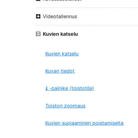
Videotallennus
Kuvien katselu
Kuvien katselu
Kuvan tiedot
-painike (toistotila)
i
Toiston zoomaus
Kuvien suojaaminen poistamiselta