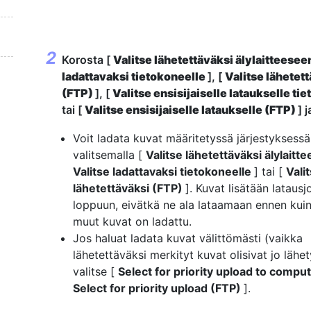
Korosta [
Valitse lähetettäväksi älylaitteese
ladattavaksi tietokoneelle
], [
Valitse lähetet
(FTP)
], [
Valitse ensisijaiselle lataukselle ti
tai [
Valitse ensisijaiselle lataukselle (FTP)
] 
Voit ladata kuvat määritetyssä järjestyksessä
valitsemalla [
Valitse lähetettäväksi älylait
Valitse ladattavaksi tietokoneelle
] tai [
Vali
lähetettäväksi (FTP)
]. Kuvat lisätään lataus
loppuun, eivätkä ne ala lataamaan ennen kuin
muut kuvat on ladattu.
Jos haluat ladata kuvat välittömästi (vaikka
lähetettäväksi merkityt kuvat olisivat jo lähe
valitse [
Select for priority upload to compu
Select for priority upload (FTP)
].