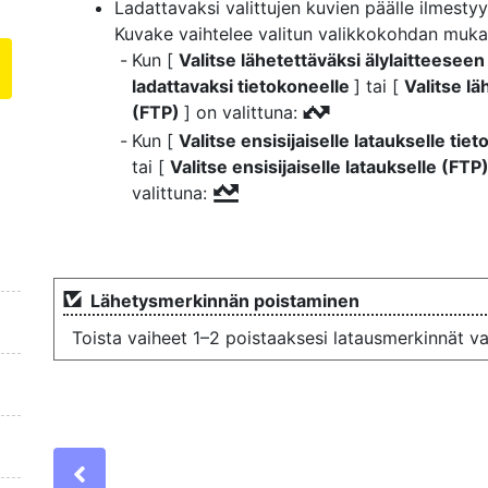
Ladattavaksi valittujen kuvien päälle ilmesty
Kuvake vaihtelee valitun valikkokohdan muka
Kun [
Valitse lähetettäväksi älylaitteesee
ladattavaksi tietokoneelle
] tai [
Valitse lä
(FTP)
] on valittuna:
W
Kun [
Valitse ensisijaiselle lataukselle tie
tai [
Valitse ensisijaiselle lataukselle (FTP
valittuna:
s
Lähetysmerkinnän poistaminen
Toista vaiheet 1–2 poistaaksesi latausmerkinnät val
Previous