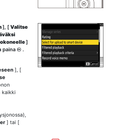
en
], [
Valitse
täväksi
etokoneelle
]
ja paina
.
J
teeseen
], [
tse
jonon
 kaikki
tysjonossa),
ter
] tai [