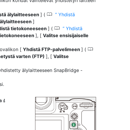
likon kohdat vaihtelevat yhdistetyn laitteen
0
stä älylaitteeseen
] (
Yhdistä
 älylaitteeseen
]
0
istä tietokoneeseen
] (
Yhdistä
 tietokoneeseen
], [
Valitse ensisijaiselle
0
ovalikon [
Yhdistä FTP-palvelimeen
] (
ähetystä varten (FTP)
], [
Valitse
yhdistetty älylaitteeseen SnapBridge -
i.
na
i