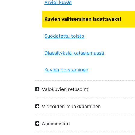
Arvioi kuvat
Kuvien valitseminen ladattavaksi
Suodatettu toisto
Diaesityksiä katselemassa
Kuvien poistaminen
Valokuvien retusointi
Videoiden muokkaaminen
Äänimuistiot