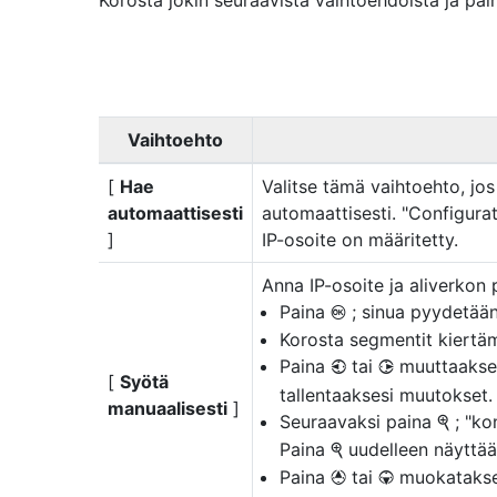
Korosta jokin seuraavista vaihtoehdoista ja pa
Vaihtoehto
[
Hae
Valitse tämä vaihtoehto, jo
automaattisesti
automaattisesti. "Configurat
]
IP-osoite on määritetty.
Anna IP-osoite ja aliverkon 
Paina
; sinua pyydetään
J
Korosta segmentit kiertä
Paina
tai
muuttaakses
4
2
[
Syötä
tallentaaksesi muutokset.
manuaalisesti
]
Seuraavaksi paina
; "kon
X
Paina
uudelleen näyttääk
X
Paina
tai
muokatakses
1
3