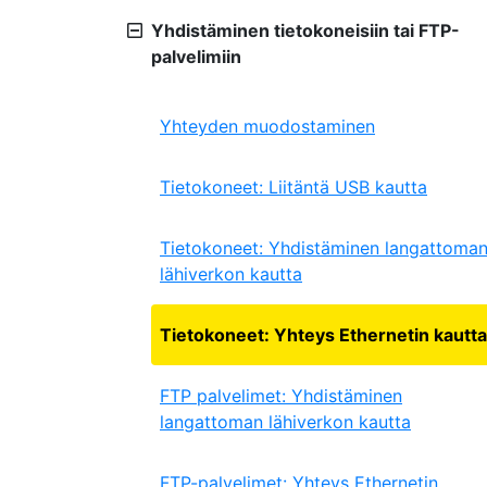
Yhdistäminen tietokoneisiin tai FTP-
palvelimiin
Yhteyden muodostaminen
Tietokoneet: Liitäntä USB kautta
Tietokoneet: Yhdistäminen langattoma
lähiverkon kautta
Tietokoneet: Yhteys Ethernetin kautta
FTP palvelimet: Yhdistäminen
langattoman lähiverkon kautta
FTP-palvelimet: Yhteys Ethernetin