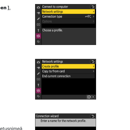
een
],
letusnimeä