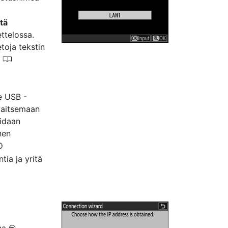
tä
ettelossa.
etoja tekstin
0
(
e USB -
vaitsemaan
oidaan
nen
4
tia ja yritä