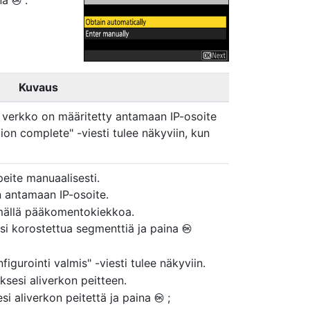
ina
.
J
Kuvaus
s verkko on määritetty antamaan IP-osoite
ion complete" -viesti tulee näkyviin, kun
peite manuaalisesti.
 antamaan IP-osoite.
mällä pääkomentokiekkoa.
i korostettua segmenttiä ja paina
J
figurointi valmis" -viesti tulee näkyviin.
sesi aliverkon peitteen.
i aliverkon peitettä ja paina
;
J