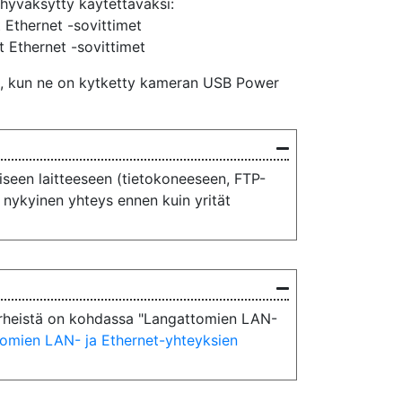
 hyväksytty käytettäväksi:
Ethernet -sovittimet
Ethernet -sovittimet
i, kun ne on kytketty kameran USB Power
een laitteeseen (tietokoneeseen, FTP-
e nykyinen yhteys ennen kuin yrität
ä virheistä on kohdassa "Langattomien LAN-
omien LAN- ja Ethernet-yhteyksien