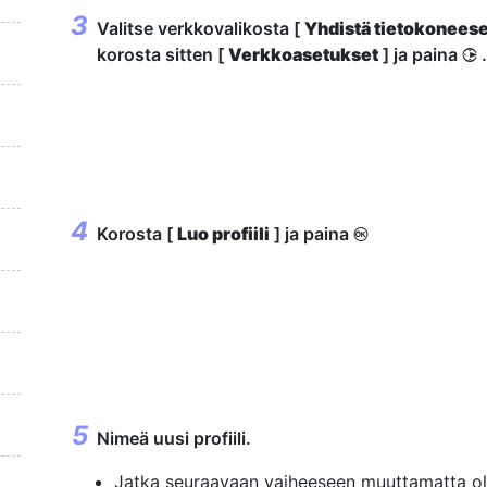
Valitse verkkovalikosta [
Yhdistä tietokonees
korosta sitten [
Verkkoasetukset
] ja paina
.
2
Korosta [
Luo profiili
] ja paina
J
Nimeä uusi profiili.
Jatka seuraavaan vaiheeseen muuttamatta o