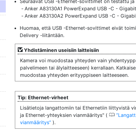
Seuraavat USB -Ethernet-sovittimet on testattu ja
Anker A83130A1 PowerExpand USB -C - Gigabit 
Anker A83130A2 PowerExpand USB -C - Gigabit 
Huomaa, että USB -Ethernet-sovittimet eivät toim
Delivery -liitäntään.
Yhdistäminen useisiin laitteisiin
Kamera voi muodostaa yhteyden vain yhdentyyppis
palvelimeen tai älylaitteeseen) kerrallaan. Katkais
muodostaa yhteyden erityyppiseen laitteeseen.
Ethernet-virheet
Lisätietoja langattomiin tai Ethernetiin liittyvist
0
ja Ethernet-yhteyksien vianmääritys" (
Langatt
vianmääritys
).