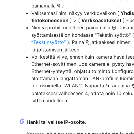
painamalla
.
X
Valitsemasi nimi näkyy verkkovalikon [
Yhdis
tietokoneeseen
] > [
Verkkoasetukset
] -lu
Nimeä profiili uudelleen painamalla
. Lisäti
J
syöttämisestä on kohdassa "Tekstin syöttö" 
Tekstinsyöttö
). Paina
jatkaaksesi nimen
X
kirjoittamisen jälkeen.
Voi kestää viive, ennen kuin kamera havaitse
Ethernet-sovittimen. Jos kamera ei pysty ha
Ethernet-yhteyttä, ohjattu toiminto konfigur
aloittamaan langattoman LAN-profiilin luomi
oletusnimellä "WLAN1". Napauta
tai paina
Z
palataksesi vaiheeseen 4, odota noin 10 sekun
sitten uudelleen.
Hanki tai valitse IP-osoite.