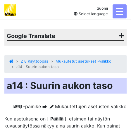
Suomi
toggl
Select language
Google Translate
Z 8 Käyttöopas
Mukautetut asetukset -valikko
a14 : Suurin aukon taso
a14 : Suurin aukon taso
-painike
Mukautettujen asetusten valikko
G
U
A
Kun asetuksena on [
Päällä
], etsimen tai näytön
kuvausnäytössä näkyy aina suurin aukko. Kun painat