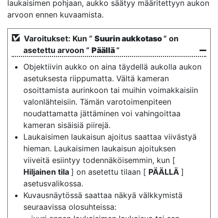
laukaisimen pohjaan, aukko säätyy määritettyyn aukon
arvoon ennen kuvaamista.
Varoitukset: Kun ”
Suurin aukkotaso
” on
asetettu arvoon ”
Päällä
”
Objektiivin aukko on aina täydellä aukolla aukon
asetuksesta riippumatta. Vältä kameran
osoittamista aurinkoon tai muihin voimakkaisiin
valonlähteisiin. Tämän varotoimenpiteen
noudattamatta jättäminen voi vahingoittaa
kameran sisäisiä piirejä.
Laukaisimen laukaisun ajoitus saattaa viivästyä
hieman. Laukaisimen laukaisun ajoituksen
viiveitä esiintyy todennäköisemmin, kun [
Hiljainen tila
] on asetettu tilaan [
PÄÄLLÄ
]
asetusvalikossa.
Kuvausnäytössä saattaa näkyä välkkymistä
seuraavissa olosuhteissa: