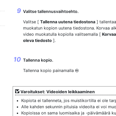
Valitse tallennusvaihtoehto.
Valitse [
Tallenna uutena tiedostona
] tallenta
muokatun kopion uutena tiedostona. Korvaa al
video muokatulla kopiolla valitsemalla [
Korvaa
oleva tiedosto
].
Tallenna kopio.
Tallenna kopio painamalla
J
Varoitukset: Videoiden leikkaaminen
Kopiota ei tallenneta, jos muistikortilla ei ole tar
Alle kahden sekunnin pituisia videoita ei voi mu
Kopioissa on sama luomisaika ja -päivämäärä kui