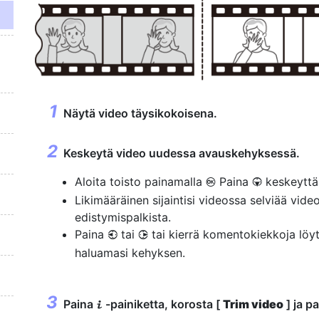
Näytä video täysikokoisena.
Keskeytä video uudessa avauskehyksessä.
Aloita toisto painamalla
Paina
keskeyttä
J
3
Likimääräinen sijaintisi videossa selviää vide
edistymispalkista.
Paina
tai
tai kierrä komentokiekkoja löy
4
2
haluamasi kehyksen.
Paina
-painiketta, korosta [
Trim video
] ja p
i