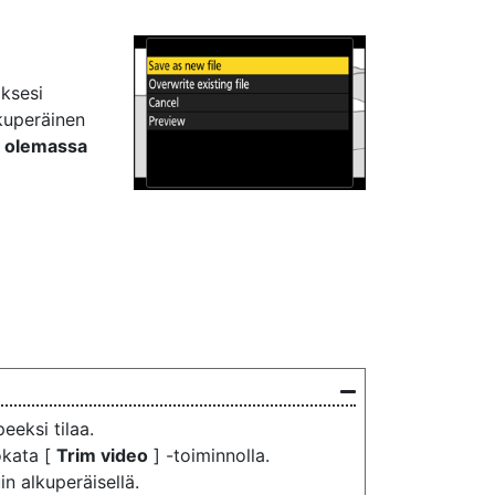
aksesi
kuperäinen
 olemassa
peeksi tilaa.
okata [
Trim video
] -toiminnolla.
n alkuperäisellä.