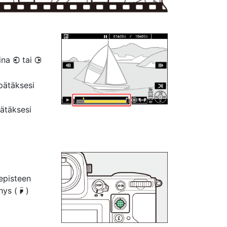
aina
tai
4
2
pätäksesi
ätäksesi
episteen
ehys (
)
x