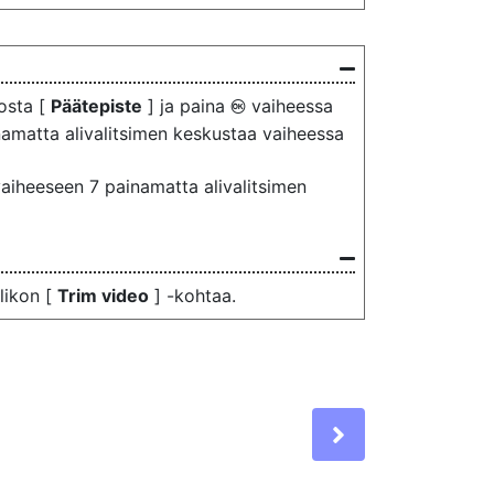
osta [
Päätepiste
] ja paina
vaiheessa
J
inamatta alivalitsimen keskustaa vaiheessa
 vaiheeseen 7 painamatta alivalitsimen
likon [
Trim video
] -kohtaa.
Next