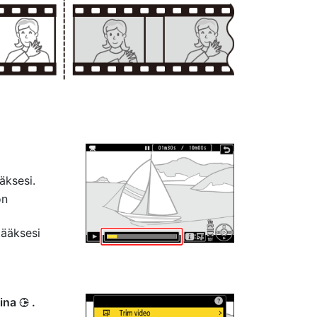
äksesi.
on
tääksesi
aina
.
2