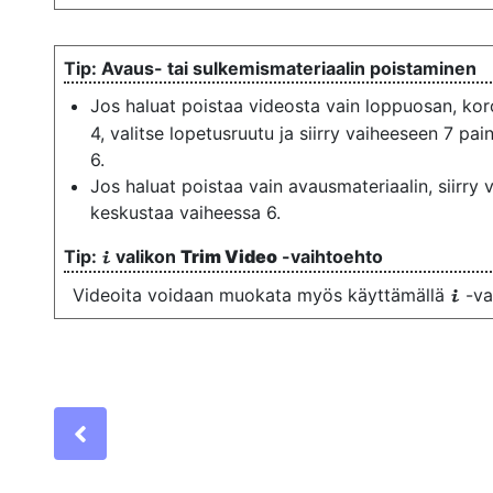
Avaus- tai sulkemismateriaalin poistaminen
Jos haluat poistaa videosta vain loppuosan, kor
4, valitse lopetusruutu ja siirry vaiheeseen 7 pa
6.
Jos haluat poistaa vain avausmateriaalin, siirry
keskustaa vaiheessa 6.
valikon
Trim Video
-vaihtoehto
i
Videoita voidaan muokata myös käyttämällä
-va
i
Previous