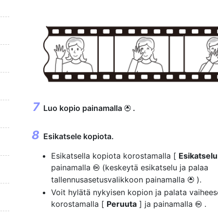
Luo kopio painamalla
.
1
Esikatsele kopiota.
Esikatsella kopiota korostamalla [
Esikatselu
painamalla
(keskeytä esikatselu ja palaa
J
tallennusasetusvalikkoon painamalla
).
1
Voit hylätä nykyisen kopion ja palata vaihee
korostamalla [
Peruuta
] ja painamalla
.
J