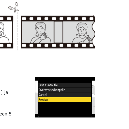
] ja
seen 5