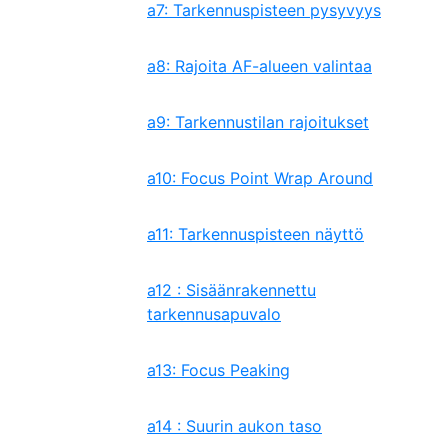
a7: Tarkennuspisteen pysyvyys
a8: Rajoita AF-alueen valintaa
a9: Tarkennustilan rajoitukset
a10: Focus Point Wrap Around
a11: Tarkennuspisteen näyttö
a12 : Sisäänrakennettu
tarkennusapuvalo
a13: Focus Peaking
a14 : Suurin aukon taso