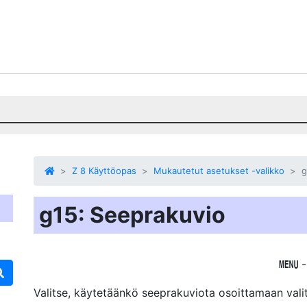
Z 8 Käyttöopas
Mukautetut asetukset -valikko
g
g15: Seeprakuvio
G
Valitse, käytetäänkö seeprakuviota osoittamaan valit