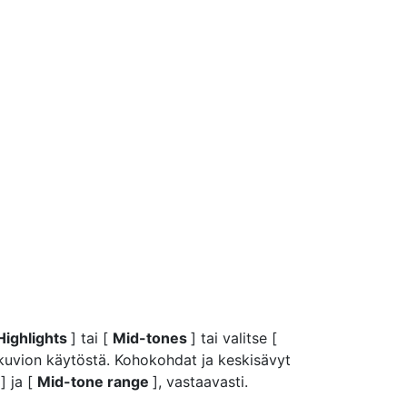
Highlights
] tai [
Mid-tones
] tai valitse [
akuvion käytöstä. Kohokohdat ja keskisävyt
d
] ja [
Mid-tone range
], vastaavasti.