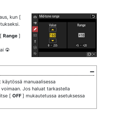
aus, kun [
etukseksi.
 [
Range
]
tai
3
t käytössä manuaalisessa
 voimaan. Jos haluat tarkastella
itse [
OFF
] mukautetussa asetuksessa