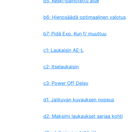
b5: Keski-painotettu alue
b6: Hienosäädä optimaalinen valotus
b7: Pidä Exp. Kun f/ muuttuu
c1: Laukaisin AE-L
c2: Itselaukaisin
c3: Power Off Delay
d1: Jatkuvan kuvauksen nopeus
d2: Maksimi laukaukset sarjaa kohti