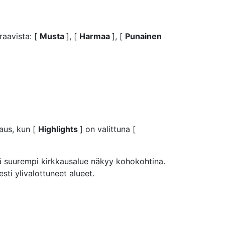
raavista: [
Musta
], [
Harmaa
], [
Punainen
aus, kun [
Highlights
] on valittuna [
tä suurempi kirkkausalue näkyy kohokohtina.
sti ylivalottuneet alueet.