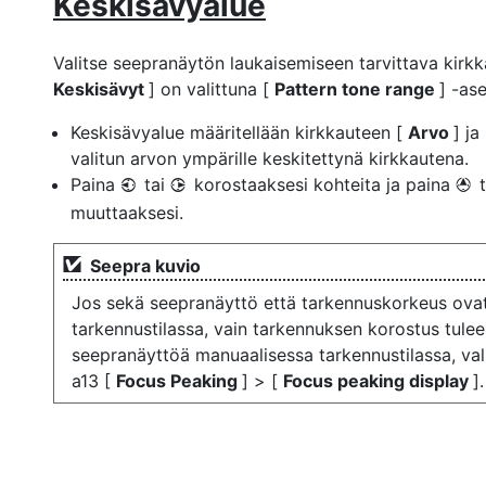
Keskisävyalue
Valitse seepranäytön laukaisemiseen tarvittava kirkk
Keskisävyt
] on valittuna [
Pattern tone range
] -as
Keskisävyalue määritellään kirkkauteen [
Arvo
] ja
valitun arvon ympärille keskitettynä kirkkautena.
Paina
tai
korostaaksesi kohteita ja paina
4
2
1
muuttaaksesi.
Seepra kuvio
Jos sekä seepranäyttö että tarkennuskorkeus ova
tarkennustilassa, vain tarkennuksen korostus tulee
seepranäyttöä manuaalisessa tarkennustilassa, val
a13 [
Focus Peaking
] > [
Focus peaking display
].