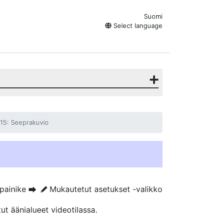
Suomi
Select language
15: Seeprakuvio
-painike
Mukautetut asetukset -valikko
U
A
ut äänialueet videotilassa.