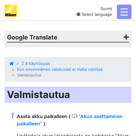
Suomi
toggl
Select language
Google Translate
Z 8 Käyttöopas
Kun ensimmäinen valokuvasi ei malta odottaa
Valmistautua
Valmistautua
0
Aseta akku paikalleen (
Akun asettaminen
paikalleen
).
Lisätietoja akun lataamisesta on kohdassa "Akun