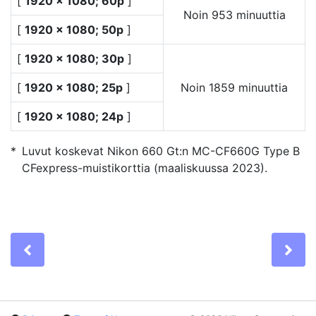
[
1920 × 1080; 60p
]
Noin 953 minuuttia
[
1920 × 1080; 50p
]
[
1920 × 1080; 30p
]
[
1920 × 1080; 25p
]
Noin 1859 minuuttia
[
1920 × 1080; 24p
]
Luvut koskevat Nikon 660 Gt:n MC-CF660G Type B
CFexpress-muistikorttia (maaliskuussa 2023).
Previous
Ne