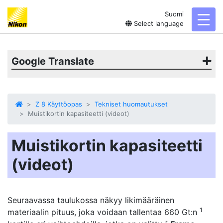
Suomi
toggl
Select language
Google Translate
Z 8 Käyttöopas
Tekniset huomautukset
Muistikortin kapasiteetti (videot)
Muistikortin kapasiteetti
(videot)
Seuraavassa taulukossa näkyy likimääräinen
1
materiaalin pituus, joka voidaan tallentaa 660 Gt:n