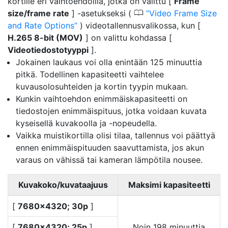
kortille eri vaihtoehdoilla, jotka on valittu [
Frame
0
size/frame rate
] -asetukseksi (
Video Frame Size
and Rate Options
) videotallennusvalikossa, kun [
H.265 8-bit (MOV)
] on valittu kohdassa [
Videotiedostotyyppi
].
Jokainen laukaus voi olla enintään 125 minuuttia
pitkä. Todellinen kapasiteetti vaihtelee
kuvausolosuhteiden ja kortin tyypin mukaan.
Kunkin vaihtoehdon enimmäiskapasiteetti on
tiedostojen enimmäispituus, jotka voidaan kuvata
kyseisellä kuvakoolla ja -nopeudella.
Vaikka muistikortilla olisi tilaa, tallennus voi päättyä
ennen enimmäispituuden saavuttamista, jos akun
varaus on vähissä tai kameran lämpötila nousee.
Kuvakoko/kuvataajuus
Maksimi kapasiteetti
[
7680×4320; 30p
]
[
7680×4320; 25p
]
Noin 198 minuuttia