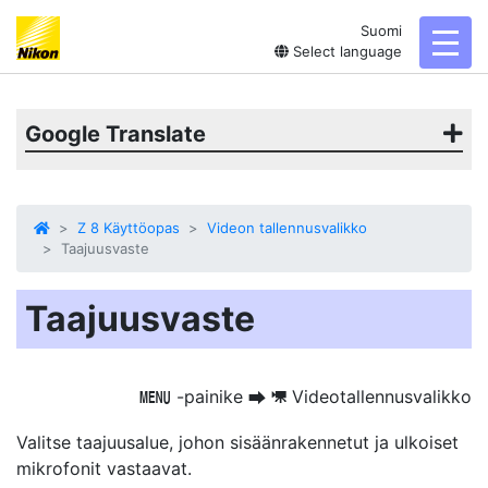
Suomi
toggl
Select language
Google Translate
Z 8 Käyttöopas
Videon tallennusvalikko
Taajuusvaste
Taajuusvaste
-painike
Videotallennusvalikko
G
U
1
Valitse taajuusalue, johon sisäänrakennetut ja ulkoiset
mikrofonit vastaavat.