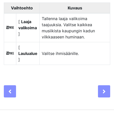
Vaihtoehto
Kuvaus
Tallenna laaja valikoima
[
Laaja
taajuuksia. Valitse kaikkea
valikoima
S
musiikista kaupungin kadun
]
vilkkaaseen huminaan.
[
Laulualue
Valitse ihmisäänille.
T
]
Previous
Ne