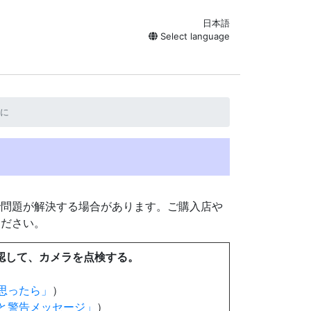
日本語
Select language
に
で問題が解決する場合があります。ご購入店や
ください。
認して、カメラを点検する。
思ったら
）
と警告メッセージ
）