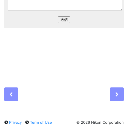
Previous
Ne
Privacy
Term of Use
©
2026 Nikon Corporation