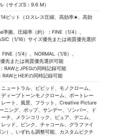
セル（サイズS：9.6 M）
W 14ビット（ロスレス圧縮、高効率
、高効
m
eline準拠、圧縮率（約）：FINE（1/4）、
BASIC（1/16）サイズ優先または画質優先選択
INE（1/4）、NORMAL（1/8）、
サイズ優先または画質優先選択可能
：RAWとJPEGの同時記録可能
：RAWとHEIFの同時記録可能
、ニュートラル、ビビッド、モノクローム、
、ディープトーンモノクローム、ポートレー
ト、風景、フラット、Creative Picture
ム、モーニング、ポップ、サンデー、ソンバー、ド
リーチ、メランコリック、ピュア、デニム、
、レッド、ピンク、チャコール、グラファイ
ボン）、いずれも調整可能、カスタムピクチ