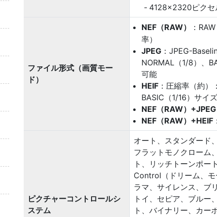
4128×2320ピク
NEF（RAW）
：RA
率）
JPEG
：JPEG-Bas
NORMAL（1/8）、
ファイル形式（画質モー
可能
ド）
HEIF
：圧縮率（約）：F
BASIC（1/16）
NEF（RAW）+JPEG
NEF（RAW）+HEIF
オート、スタンダード
フラットモノクローム
ト、リッチトーンポートレー
Control（ドリー
ラマ、サイレンス、ブ
ピクチャーコントロールシ
トイ、セピア、ブルー
ステム
ト、バイナリー、カー