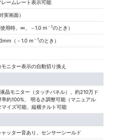
フレームレート表示可能
（対実画面）
－1
ズ使用時、∞、－1.0 m
のとき）
－1
mm（－1.0 m
のとき）
像モニター表示の自動切り換え
TFT液晶モニター（タッチパネル）、約210万ド
野率約100%、 明るさ調整可能（マニュアル
タマイズ可能、縦横チルト可能
シャッター音あり、センサーシールド