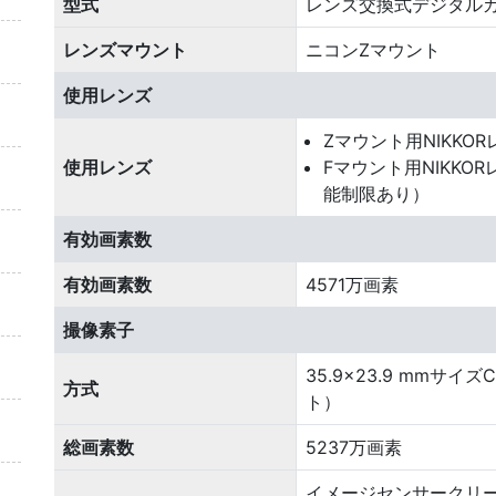
型式
レンズ交換式デジタル
レンズマウント
ニコンZマウント
使用レンズ
Zマウント用NIKKOR
使用レンズ
Fマウント用NIKK
能制限あり）
有効画素数
有効画素数
4571万画素
撮像素子
35.9×23.9 mmサ
方式
ト）
総画素数
5237万画素
イメージセンサークリ