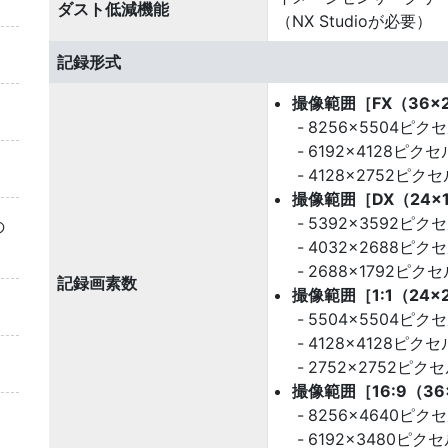
ダスト低減機能
（NX Studioが必要）
記録形式
撮像範囲［FX（36×
8256×5504ピク
6192×4128ピク
4128×2752ピクセ
撮像範囲［DX（24×
5392×3592ピク
の
4032×2688ピク
2688×1792ピク
記録画素数
撮像範囲［1:1（24
5504×5504ピク
4128×4128ピク
2752×2752ピク
撮像範囲［16:9（3
8256×4640ピク
6192×3480ピク