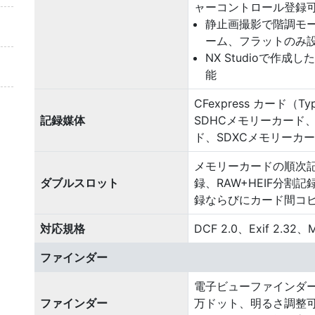
ャーコントロール登録
静止画撮影で階調モー
ーム、フラットのみ
NX Studioで作
能
CFexpress カード
記録媒体
SDHCメモリーカード
ド、SDXCメモリーカー
メモリーカードの順次記
ダブルスロット
録、RAW+HEIF分割記録
録ならびにカード間コ
対応規格
DCF 2.0、Exif 2.32、
ファインダー
電子ビューファインダー、1.
ファインダー
万ドット、明るさ調整可