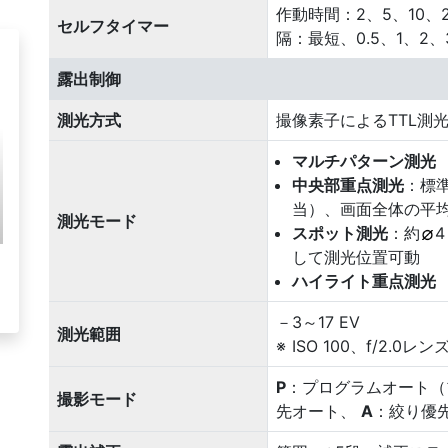
作動時間：2、5、10
セルフタイマー
隔：最短、0.5、1、2、
露出制御
測光方式
撮像素子によるTTL測
マルチパターン測光
中央部重点測光
：標
当）、画面全体の平均
測光モード
スポット測光
：約
して測光位置可動
ハイライト重点測光
－3～17 EV
測光範囲
ISO 100、f/2.0
P
：プログラムオート（
撮影モード
先オート、
A
：絞り優