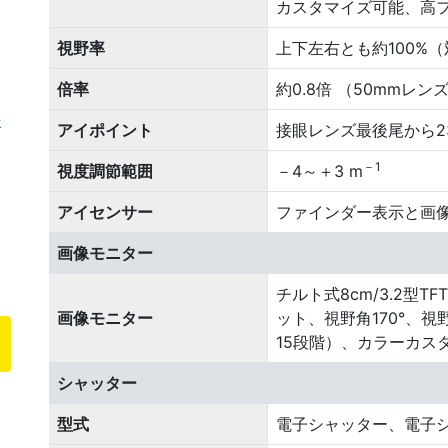
カスタマイズ可能、高
視野率
上下左右とも約100%
倍率
約0.8倍 （50mmレン
法
アイポイント
接眼レンズ最後尾から23
－1
視度調節範囲
－4～＋3 m
アイセンサー
ファインダー表示と画
画像モニター
チルト式8cm/3.2型
画像モニター
ット、視野角170°、視
15段階）、カラーカス
シャッター
型式
電子シャッター、電子