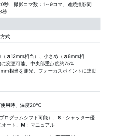
、20秒、撮影コマ数：1～9コマ、連続撮影間
3秒
光方式
準（
12mm相当）、小さめ（
8mm相
に変更可能、中央部重点度約75%
4 mm相当を測光、フォーカスポイントに連動
レンズ使用時、温度20℃
プログラムシフト可能）、
S
：シャッター優
先オート、
M
：マニュアル