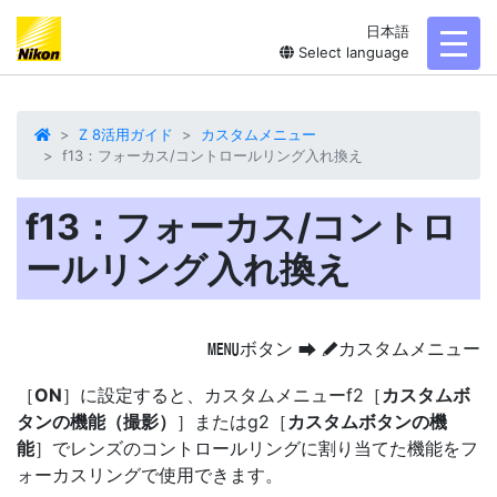
日本語
toggl
Select language
Z 8活用ガイド
カスタムメニュー
f13：フォーカス/コントロールリング入れ換え
f13：フォーカス/コントロ
ールリング入れ換え
ボタン
カスタムメニュー
G
U
A
［
ON
］に設定すると、カスタムメニューf2［
カスタムボ
タンの機能（撮影）
］またはg2［
カスタムボタンの機
能
］でレンズのコントロールリングに割り当てた機能をフ
ォーカスリングで使用できます。