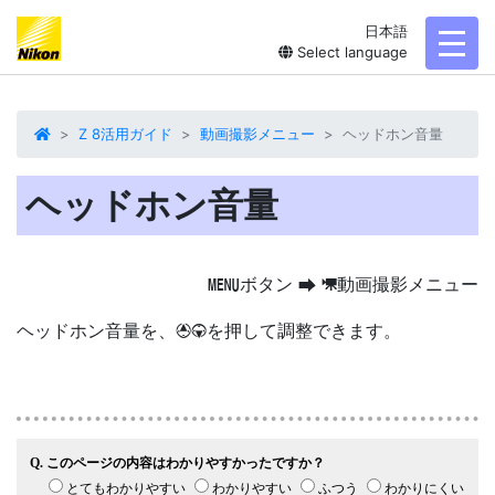
日本語
toggl
Select language
Z 8活用ガイド
動画撮影メニュー
ヘッドホン音量
ヘッドホン音量
ボタン
動画撮影メニュー
G
U
1
ヘッドホン音量を、
を押して調整できます。
13