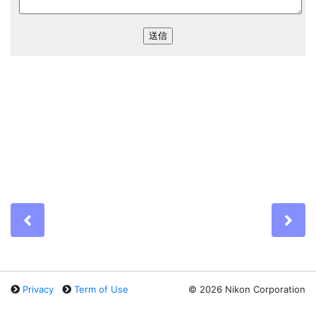
Previous
Ne
Privacy
Term of Use
©
2026 Nikon Corporation