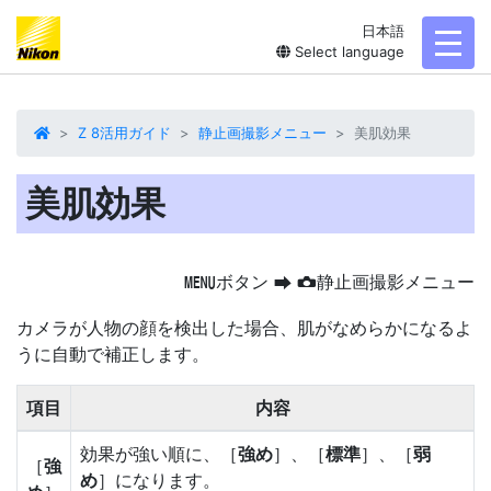
日本語
toggl
Select language
Z 8活用ガイド
静止画撮影メニュー
美肌効果
美肌効果
ボタン
静止画撮影メニュー
G
U
C
カメラが人物の顔を検出した場合、肌がなめらかになるよ
うに自動で補正します。
項目
内容
効果が強い順に、［
強め
］、［
標準
］、［
弱
［
強
め
］になります。