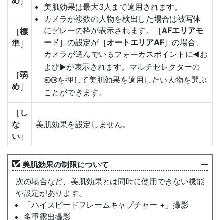
め
］
美肌効果は最大3人まで適用されます。
カメラが複数の人物を検出した場合は被写体
にグレーの枠が表示されます。［
AFエリアモ
［
標
ード
］の設定が［
オートエリアAF
］の場合、
準
］
カメラが選んでいるフォーカスポイントに
お
H
よび
が表示されます。マルチセレクターの
F
［
弱
を押して美肌効果を適用したい人物を選ぶ
4
2
め
］
ことができます。
［
し
な
美肌効果を設定しません。
い
］
美肌効果の制限について
次の場合など、美肌効果とは同時に使用できない機能
や設定があります。
「ハイスピードフレームキャプチャー +」撮影
多重露出撮影