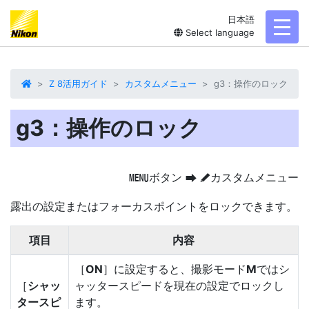
日本語
toggl
Select language
Z 8活用ガイド
カスタムメニュー
g3：操作のロック
g3：操作のロック
ボタン
カスタムメニュー
G
U
A
露出の設定またはフォーカスポイントをロックできます。
項目
内容
［
ON
］に設定すると、撮影モード
M
ではシ
［
シャッ
ャッタースピードを現在の設定でロックし
タースピ
ます。