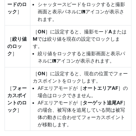
ードのロ
シャッタースピードをロックすると撮影
ック
］
画面と表示パネルに
アイコンが表示さ
O
れます。
［
ON
］に設定すると、撮影モード
A
または
［
絞り値
M
では絞り値を現在の設定でロックしま
のロッ
す。
ク
］
絞り値をロックすると撮影画面と表示パ
ネルに
アイコンが表示されます。
O
［
ON
］に設定すると、現在の位置でフォー
カスポイントをロックします。
［
フォー
AFエリアモードが［
オートエリアAF
］の
カスポイ
場合はロックできません。
ントのロ
AFエリアモードが［
ターゲット追尾AF
］
ック
］
の場合、被写体を追尾している間は被写
体の動きに合わせてフォーカスポイント
が移動します。