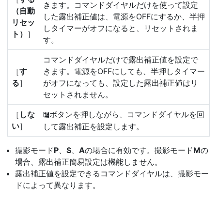
きます。コマンドダイヤルだけを使って設定
（自動
した露出補正値は、電源をOFFにするか、半押
リセッ
しタイマーがオフになると、リセットされま
ト）
］
す。
コマンドダイヤルだけで露出補正値を設定で
［
す
きます。電源をOFFにしても、半押しタイマー
る
］
がオフになっても、設定した露出補正値はリ
セットされません。
［
しな
ボタンを押しながら、コマンドダイヤルを回
E
い
］
して露出補正を設定します。
撮影モード
P
、
S
、
A
の場合に有効です。撮影モード
M
の
場合、露出補正簡易設定は機能しません。
露出補正値を設定できるコマンドダイヤルは、撮影モー
ドによって異なります。