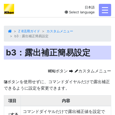
日本語
toggl
Select language
Z 8活用ガイド
カスタムメニュー
b3：露出補正簡易設定
b3：露出補正簡易設定
ボタン
カスタムメニュー
G
U
A
ボタンを使用せずに、コマンドダイヤルだけで露出補正
E
できるように設定を変更できます。
項目
内容
コマンドダイヤルだけで露出補正値を設定で
［
する