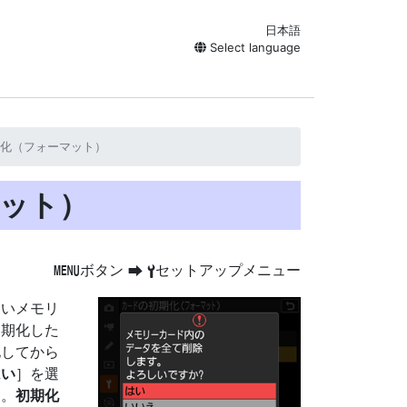
日本語
Select language
化（フォーマット）
ット）
ボタン
セットアップメニュー
G
U
B
しいメモリ
初期化した
化してから
はい
］を選
す。
初期化