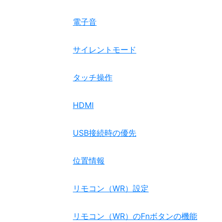
電子音
サイレントモード
タッチ操作
HDMI
USB接続時の優先
位置情報
リモコン（WR）設定
リモコン（WR）のFnボタンの機能