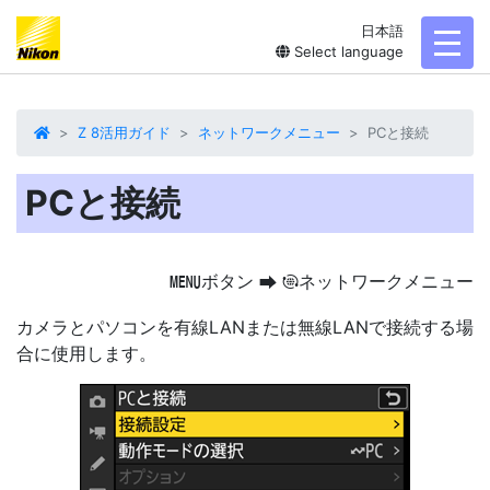
日本語
toggl
Select language
Z 8活用ガイド
ネットワークメニュー
PCと接続
PCと接続
ボタン
ネットワークメニュー
G
U
F
カメラとパソコンを有線LANまたは無線LANで接続する場
合に使用します。