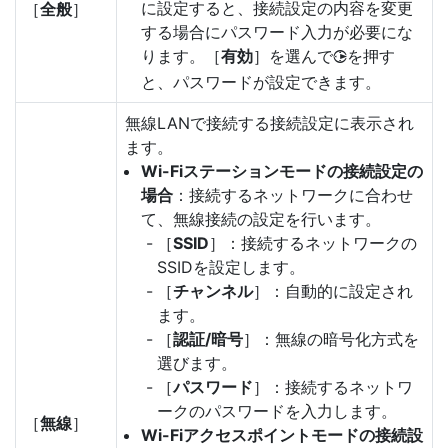
に設定すると、接続設定の内容を変更
［
全般
］
する場合にパスワード入力が必要にな
ります。［
有効
］を選んで
を押す
2
と、パスワードが設定できます。
無線LANで接続する接続設定に表示され
ます。
Wi-Fiステーションモードの接続設定の
場合
：接続するネットワークに合わせ
て、無線接続の設定を行います。
［
SSID
］：接続するネットワークの
SSIDを設定します。
［
チャンネル
］：自動的に設定され
ます。
［
認証/暗号
］：無線の暗号化方式を
選びます。
［
パスワード
］：接続するネットワ
ークのパスワードを入力します。
［
無線
］
Wi-Fiアクセスポイントモードの接続設