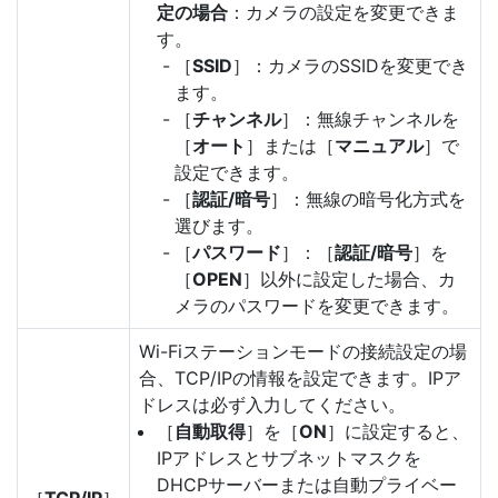
定の場合
：カメラの設定を変更できま
す。
［
SSID
］：カメラのSSIDを変更でき
ます。
［
チャンネル
］：無線チャンネルを
［
オート
］または［
マニュアル
］で
設定できます。
［
認証/暗号
］：無線の暗号化方式を
選びます。
［
パスワード
］：［
認証/暗号
］を
［
OPEN
］以外に設定した場合、カ
メラのパスワードを変更できます。
Wi-Fiステーションモードの接続設定の場
合、TCP/IPの情報を設定できます。IPア
ドレスは必ず入力してください。
［
自動取得
］を［
ON
］に設定すると、
IPアドレスとサブネットマスクを
DHCPサーバーまたは自動プライベー