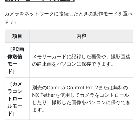
カメラをネットワークに接続したときの動作モードを選べ
ます。
項目
内容
［
PC画
像送信
メモリーカードに記録した画像や、撮影直後
モー
の静止画をパソコンに保存できます。
ド
］
［
カメ
別売のCamera Control Pro 2または無料の
ラコン
NX Tetherを使用してカメラをコントロール
トロー
したり、撮影した画像をパソコンに保存でき
ルモー
ます。
ド
］