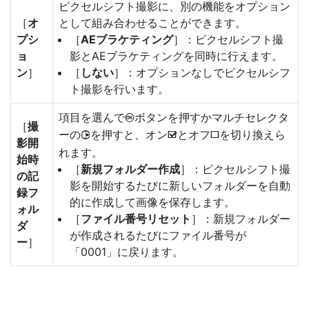
ピクセルシフト撮影に、別の機能をオプション
［
オ
として組み合わせることができます。
プシ
［
AEブラケティング
］：ピクセルシフト撮
ョ
影とAEブラケティングを同時に行えます。
ン
］
［
しない
］：オプションなしでピクセルシフ
ト撮影を行います。
項目を選んで
ボタンを押すかマルチセレクタ
J
［
撮
ーの
を押すと、オン
とオフ
を切り換えら
2
M
U
影開
れます。
始時
［
新規フォルダー作成
］：ピクセルシフト撮
の記
影を開始するたびに新しいフォルダーを自動
録フ
的に作成して画像を保存します。
ォル
［
ファイル番号リセット
］：新規フォルダー
ダ
が作成されるたびにファイル番号が
ー
］
「0001」に戻ります。