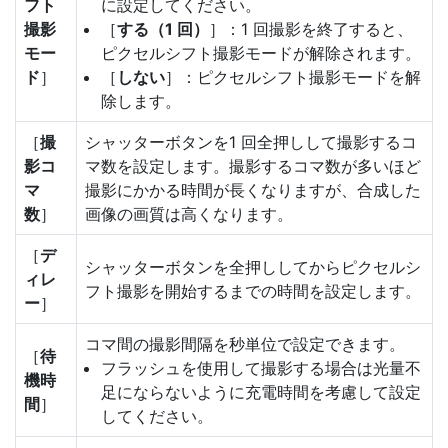
フト
に設定してください。
撮影
［
する（1 回）
］：1 回撮影を終了すると、
モー
ピクセルシフト撮影モードが解除されます。
ド
］
［
しない
］：ピクセルシフト撮影モードを解
除します。
［
撮
シャッターボタンを1 回全押しして撮影するコ
影コ
マ数を設定します。撮影するコマ数が多いほど
マ
撮影にかかる時間が長くなりますが、合成した
数
］
画像の画質は高くなります。
［
デ
シャッターボタンを全押ししてからピクセルシ
ィレ
フト撮影を開始するまでの時間を設定します。
ー
］
コマ間の撮影間隔を秒単位で設定できます。
［
待
フラッシュを使用して撮影する場合は光量不
機時
足にならないように充電時間を考慮して設定
間
］
してください。