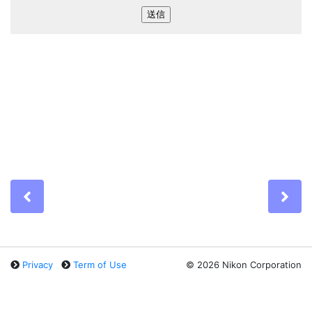
Previous
Ne
Privacy
Term of Use
©
2026 Nikon Corporation