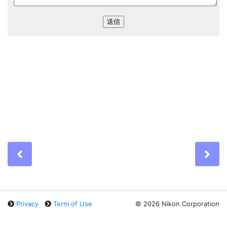
Previous
Ne
Privacy
Term of Use
©
2026 Nikon Corporation