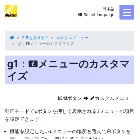
日本語
toggl
Select language
Z 8活用ガイド
カスタムメニュー
g1：
メニューのカスタマイズ
i
g1：
メニューのカスタマ
i
イズ
ボタン
カスタムメニュー
G
U
A
動画モードで
ボタンを押して表示される
メニューの項目
i
i
を設定できます。
機能を設定したい
メニューの場所を選んで
ボタンを
i
J