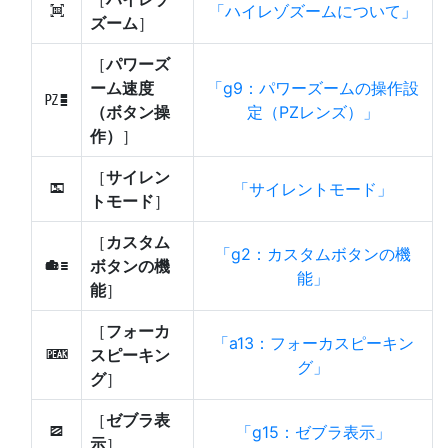
ハイレゾズームについて
H
ズーム
］
［
パワーズ
ーム速度
g9：パワーズームの操作設
v
（ボタン操
定（PZレンズ）
作）
］
［
サイレン
サイレントモード
L
トモード
］
［
カスタム
g2：カスタムボタンの機
ボタンの機
w
能
能
］
［
フォーカ
a13：フォーカスピーキン
スピーキン
W
グ
グ
］
［
ゼブラ表
g15：ゼブラ表示
9
示
］