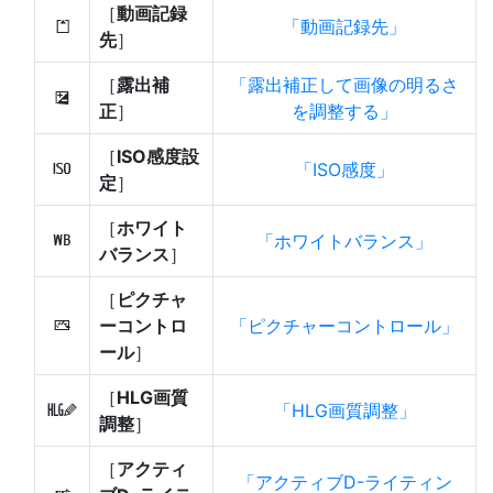
［
動画記録
動画記録先
N
先
］
［
露出補
露出補正して画像の明るさ
E
正
］
を調整する
［
ISO感度設
ISO感度
9
定
］
［
ホワイト
ホワイトバランス
m
バランス
］
［
ピクチャ
ーコントロ
ピクチャーコントロール
h
ール
］
［
HLG画質
HLG画質調整
6
調整
］
［
アクティ
アクティブD-ライティン