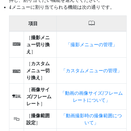
押し、割り当てたい機能を選んでください。
メニューに割り当てられる機能は次の通りです。
i
0
項目
［
撮影メニ
ュー切り換
撮影メニューの管理
n
え
］
［
カスタム
メニュー切
カスタムメニューの管理
j
り換え
］
［
画像サイ
動画の画像サイズ/フレーム
ズ/フレーム
G
レートについて
レート
］
［
撮像範囲
動画撮影時の撮像範囲につ
J
設定
］
いて