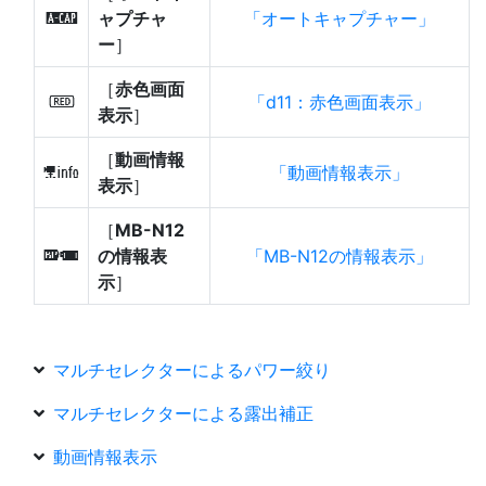
ャプチャ
オートキャプチャー
X
ー
］
［
赤色画面
d11：赤色画面表示
v
表示
］
［
動画情報
動画情報表示
l
表示
］
［
MB-N12
の情報表
MB-N12の情報表示
a
示
］
マルチセレクターによるパワー絞り
マルチセレクターによる露出補正
動画情報表示