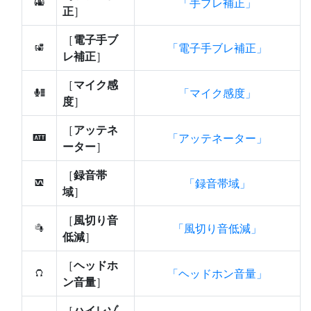
手ブレ補正
u
正
］
［
電子手ブ
電子手ブレ補正
4
レ補正
］
［
マイク感
マイク感度
H
度
］
［
アッテネ
アッテネーター
5
ーター
］
［
録音帯
録音帯域
6
域
］
［
風切り音
風切り音低減
7
低減
］
［
ヘッドホ
ヘッドホン音量
8
ン音量
］
［
ハイレゾ