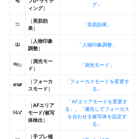
ブD-ライテ
y
グ
ィング
］
［
美肌効
美肌効果
h
果
］
［
人物印象
人物印象調整
i
調整
］
［
測光モー
測光モード
w
ド
］
［
フォーカ
フォーカスモードを変更す
s
スモード
］
る
AFエリアモードを変更す
［
AFエリア
る
、
優先してフォーカス
モード/被写
7
を合わせる被写体を設定す
体検出
］
る
［
手ブレ補