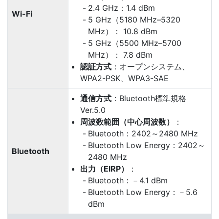
2.4 GHz：1.4 dBm
Wi-Fi
5 GHz（5180 MHz–5320
MHz）： 10.8 dBm
5 GHz（5500 MHz–5700
MHz）： 7.8 dBm
認証方式
：オープンシステム、
WPA2-PSK、WPA3-SAE
通信方式
：Bluetooth標準規格
Ver.5.0
周波数範囲（中心周波数）
：
Bluetooth：2402～2480 MHz
Bluetooth Low Energy：2402～
Bluetooth
2480 MHz
出力（EIRP）
：
Bluetooth：－4.1 dBm
Bluetooth Low Energy：－5.6
dBm