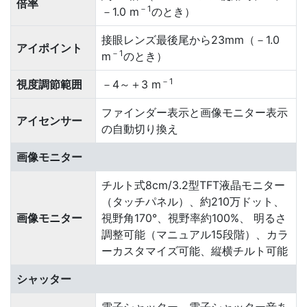
倍率
－1
－1.0 m
のとき）
接眼レンズ最後尾から23mm（－1.0
アイポイント
－1
m
のとき）
－1
視度調節範囲
－4～＋3 m
ファインダー表示と画像モニター表示
アイセンサー
の自動切り換え
画像モニター
チルト式8cm/3.2型TFT液晶モニター
（タッチパネル）、約210万ドット、
画像モニター
視野角170°、視野率約100%、 明るさ
調整可能（マニュアル15段階）、カラ
ーカスタマイズ可能、縦横チルト可能
シャッター