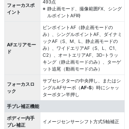
493点
フォーカスポ
静止画モード、撮像範囲FX、シング
イント
ルポイントAF時
ピンポイントAF（静止画モードの
み）、シングルポイントAF、ダイナミ
ックAF（S、M、L、静止画モードの
AFエリアモー
み）、ワイドエリアAF（S、L、C1、
ド
C2）、オートエリアAF、3D-トラッ
キング（静止画モードのみ）、ターゲ
ット追尾（動画モードのみ）
サブセレクターの中央押し、またはシ
フォーカスロ
ングルAFサーボ（
AF‑S
）時にシャッ
ック
ターボタン半押し
手ブレ補正機能
ボディー内手
イメージセンサーシフト方式5軸補正
ブレ補正