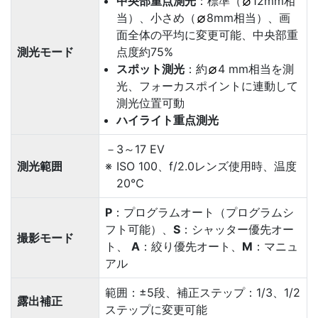
中央部重点測光
：標準（
12mm相
当）、小さめ（
8mm相当）、画
面全体の平均に変更可能、中央部重
測光モード
点度約75%
スポット測光
：約
4 mm相当を測
光、フォーカスポイントに連動して
測光位置可動
ハイライト重点測光
－3～17 EV
測光範囲
ISO 100、f/2.0レンズ使用時、温度
20℃
P
：プログラムオート（プログラムシ
フト可能）、
S
：シャッター優先オー
撮影モード
ト、
A
：絞り優先オート、
M
：マニュ
アル
範囲：±5段、補正ステップ：1/3、1/2
露出補正
ステップに変更可能