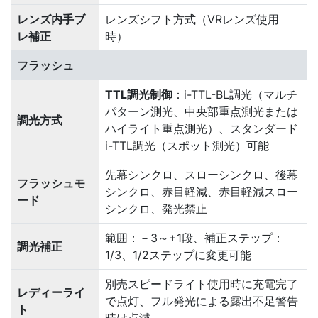
レンズ内手ブ
レンズシフト方式（VRレンズ使用
レ補正
時）
フラッシュ
TTL調光制御
：i-TTL-BL調光（マルチ
パターン測光、中央部重点測光または
調光方式
ハイライト重点測光）、スタンダード
i-TTL調光（スポット測光）可能
先幕シンクロ、スローシンクロ、後幕
フラッシュモ
シンクロ、赤目軽減、赤目軽減スロー
ード
シンクロ、発光禁止
範囲：－3～+1段、補正ステップ：
調光補正
1/3、1/2ステップに変更可能
別売スピードライト使用時に充電完了
レディーライ
で点灯、フル発光による露出不足警告
ト