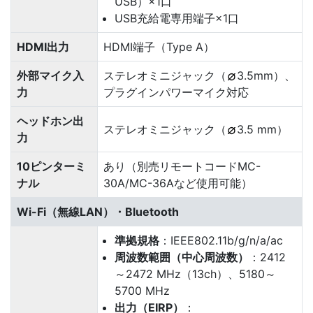
USB）×1口
USB充給電専用端子×1口
HDMI出力
HDMI端子（Type A）
外部マイク入
ステレオミニジャック（
3.5mm）、
力
プラグインパワーマイク対応
ヘッドホン出
ステレオミニジャック（
3.5 mm）
力
10ピンターミ
あり（別売リモートコードMC-
ナル
30A/MC-36Aなど使用可能）
Wi-Fi（無線LAN）・Bluetooth
準拠規格
：IEEE802.11b/g/n/a/ac
周波数範囲（中心周波数）
：2412
～2472 MHz（13ch）、5180～
5700 MHz
出力（EIRP）
：