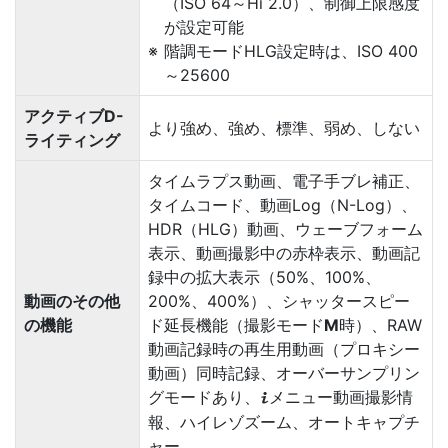
（ISO 64～Hi 2.0）、制御上限感度
が設定可能
階調モードHLG設定時は、ISO 400
～25600
アクティブD-
より強め、強め、標準、弱め、しない
ライティング
タイムラプス動画、電子手ブレ補正、
タイムコード、動画Log（N-Log）、
HDR（HLG）動画、ウェーブフォーム
表示、動画撮影中の赤枠表示、動画記
録中の拡大表示（50%、100%、
動画のその他
200%、400%）、シャッタースピー
の機能
ド延長機能（撮影モード
M
時）、RAW
動画記録時の再生用動画（プロキシー
動画）同時記録、オーバーサンプリン
グモードあり、
メニュー動画撮影情
i
報、ハイレゾズーム、オートキャプチ
ャー