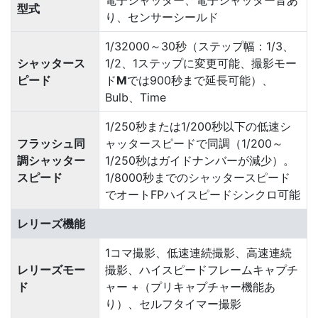
電子シャッター、電子シャッター音あ
型式
り、センサーシールド
1/32000～30秒（ステップ幅：1/3、
シャッタース
1/2、1ステップに変更可能、撮影モー
ピード
ド
M
では900秒まで延長可能）、
Bulb、Time
1/250秒または1/200秒以下の低速シ
フラッシュ同
ャッタースピードで同調（1/200～
調シャッター
1/250秒はガイドナンバーが減少）。
スピード
1/8000秒までのシャッタースピード
でオートFPハイスピードシンクロ可能
レリーズ機能
1コマ撮影、低速連続撮影、高速連続
レリーズモー
撮影、ハイスピードフレームキャプチ
ド
ャー +（プリキャプチャー機能あ
り）、セルフタイマー撮影