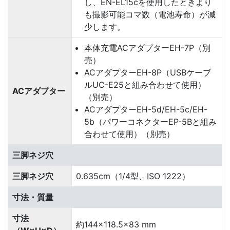
し、EN-EL15cを使用したときより
も撮影可能コマ数（電池寿命）が減
少します。
本体充電ACアダプターEH-7P（別
売）
ACアダプターEH-8P（USBケーブ
ルUC-E25と組み合わせて使用）
ACアダプター
（別売）
ACアダプターEH-5d/EH-5c/EH-
5b（パワーコネクターEP-5Bと組み
合わせて使用）（別売）
三脚ネジ穴
三脚ネジ穴
0.635cm（1/4型、ISO 1222）
寸法・質量
寸法
約144×118.5×83 mm