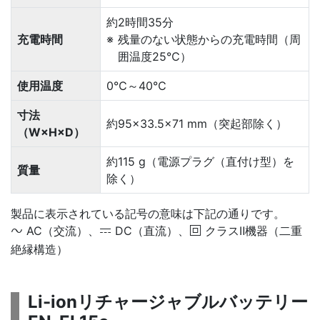
約2時間35分
充電時間
残量のない状態からの充電時間（周
囲温度25℃）
使用温度
0℃～40℃
寸法
約95×33.5×71 mm（突起部除く）
（W×H×D）
約115 g（電源プラグ（直付け型）を
質量
除く）
製品に表示されている記号の意味は下記の通りです。
AC（交流）、
DC（直流）、
クラスⅡ機器（二重
m
p
q
絶縁構造）
Li-ionリチャージャブルバッテリー