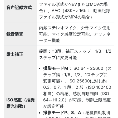
ファイル形式がNEVまたはMOVの場
音声記録方式
合）、AAC（48KHz 16bit、動画記録
ファイル形式がMP4の場合）
内蔵ステレオマイク、外部マイク使用
録音装置
可能、マイク感度設定可能、アッテネ
ーター機能
範囲：±3段、補正ステップ：1/3、1/2
露出補正
ステップに変更可能
撮影モードM
：ISO 64～25600（ス
テップ幅：1/6、1/3、1ステップに
変更可能）、ISO 25600に対し約
0.3、0.7、1 段、2 段（ISO 102400
相当）の増感、感度自動制御（ISO
ISO感度（推奨
64～Hi 2.0）が可能、制御上限感度
露光指数）
が設定可能
撮影モードP、S、A
：感度自動制御