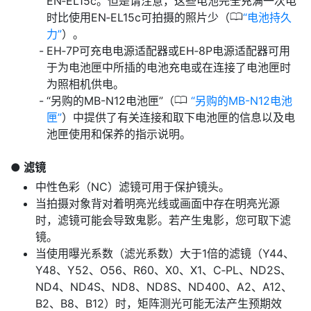
EN‑EL15c。但是请注意，这些电池完全充满一次电
0
时比使用EN‑EL15c可拍摄的照片少（
电池持久
力
）。
EH‑7P可充电电源适配器或EH‑8P电源适配器可用
于为电池匣中所插的电池充电或在连接了电池匣时
为照相机供电。
0
“另购的MB-N12电池匣”（
另购的MB-N12电池
匣
）中提供了有关连接和取下电池匣的信息以及电
池匣使用和保养的指示说明。
滤镜
中性色彩（NC）滤镜可用于保护镜头。
当拍摄对象背对着明亮光线或画面中存在明亮光源
时，滤镜可能会导致鬼影。若产生鬼影，您可取下滤
镜。
当使用曝光系数（滤光系数）大于1倍的滤镜（Y44、
Y48、Y52、O56、R60、X0、X1、C‑PL、ND2S、
ND4、ND4S、ND8、ND8S、ND400、A2、A12、
B2、B8、B12）时，矩阵测光可能无法产生预期效