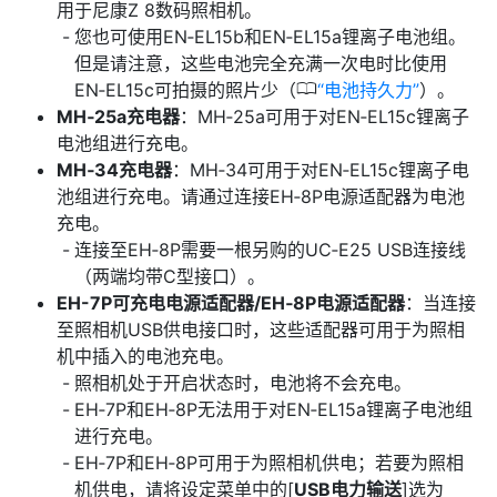
用于尼康Z 8数码照相机。
您也可使用EN‑EL15b和EN‑EL15a锂离子电池组。
但是请注意，这些电池完全充满一次电时比使用
0
EN‑EL15c可拍摄的照片少（
电池持久力
）。
MH‑25a充电器
：MH‑25a可用于对EN‑EL15c锂离子
电池组进行充电。
MH‑34充电器
：MH‑34可用于对EN‑EL15c锂离子电
池组进行充电。请通过连接EH‑8P电源适配器为电池
充电。
连接至EH‑8P需要一根另购的UC‑E25 USB连接线
（两端均带C型接口）。
EH-7P可充电电源适配器/EH‑8P电源适配器
：当连接
至照相机USB供电接口时，这些适配器可用于为照相
机中插入的电池充电。
照相机处于开启状态时，电池将不会充电。
EH‑7P和EH‑8P无法用于对EN‑EL15a锂离子电池组
进行充电。
EH‑7P和EH‑8P可用于为照相机供电；若要为照相
机供电，请将设定菜单中的[
USB电力输送
]选为