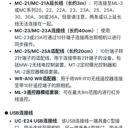
MC‑21/MC‑21A延长线（长约3m）
：可连接至ML‑3
或MC系列20、22、22A、23、23A、25、25A、
30、30A、36或36A，但是请注意，两条或以上延长
线无法连接在一起。
MC‑23/MC‑23A连接线（长约40cm）
：使用
MC‑23或23A可通过10针端子连接两台照相机以进行
同步操作。
MC‑25/MC‑25A适配线（长约20cm）
：10针端子转
2针端子的适配线，用于连接带有2针端子的设备，包
括MW‑2无线电控制装置、MT‑2定时曝光控制器和
ML‑2遥控器模组套装。
WR‑A10 WR适配器
：用于将WR‑R10无线遥控器连接
至带10针遥控端子的照相机。
ML‑3遥控器模组套装
：可在最大8m范围内进行红外
线遥控。
USB连接线
UC-E24 USB连接线
：该USB连接线一端具备C型接
口，用于连接至照相机，另一端具备A型接口，用于连