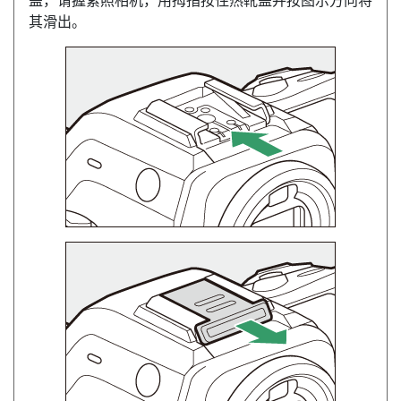
盖，请握紧照相机，用拇指按住热靴盖并按图示方向将
其滑出。