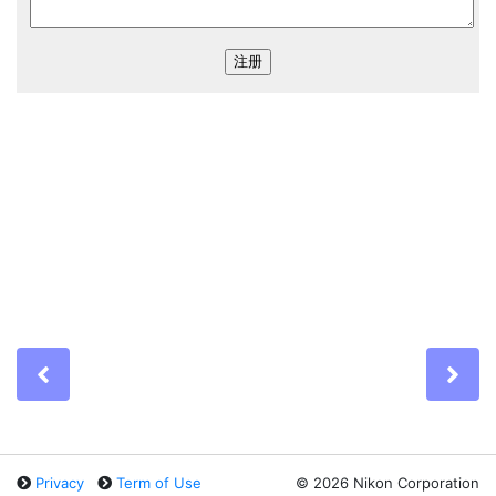
Previous
Ne
Privacy
Term of Use
©
2026 Nikon Corporation