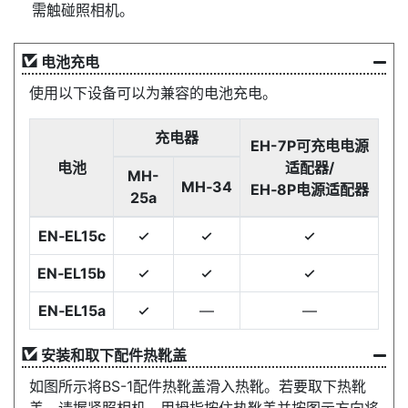
需触碰照相机。
电池充电
使用以下设备可以为兼容的电池充电。
充电器
EH-7P可充电电源
电池
适配器/
MH-
MH‑34
EH‑8P电源适配器
25a
EN‑EL15c
4
4
4
EN‑EL15b
4
4
4
EN‑EL15a
—
—
4
安装和取下配件热靴盖
如图所示将BS-1配件热靴盖滑入热靴。若要取下热靴