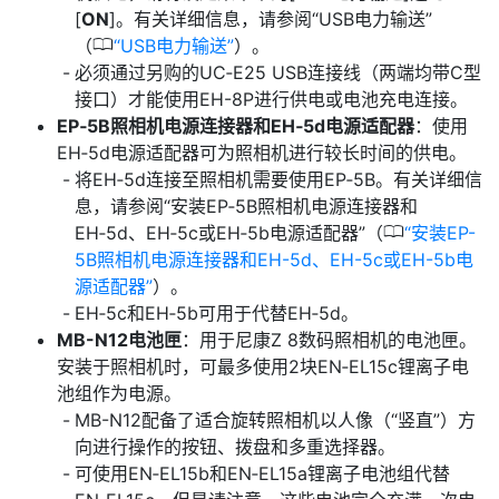
[
ON
]。有关详细信息，请参阅“USB电力输送”
0
（
USB电力输送
）。
必须通过另购的UC‑E25 USB连接线（两端均带C型
接口）才能使用EH-8P进行供电或电池充电连接。
EP‑5B照相机电源连接器和EH‑5d电源适配器
：使用
EH‑5d电源适配器可为照相机进行较长时间的供电。
将EH‑5d连接至照相机需要使用EP‑5B。有关详细信
息，请参阅“安装EP‑5B照相机电源连接器和
0
EH‑5d、EH‑5c或EH‑5b电源适配器”（
安装EP-
5B照相机电源连接器和EH-5d、EH-5c或EH-5b电
源适配器
）。
EH‑5c和EH‑5b可用于代替EH‑5d。
MB-N12电池匣
：用于尼康Z 8数码照相机的电池匣。
安装于照相机时，可最多使用2块EN‑EL15c锂离子电
池组作为电源。
MB-N12配备了适合旋转照相机以人像（“竖直”）方
向进行操作的按钮、拨盘和多重选择器。
可使用EN‑EL15b和EN‑EL15a锂离子电池组代替