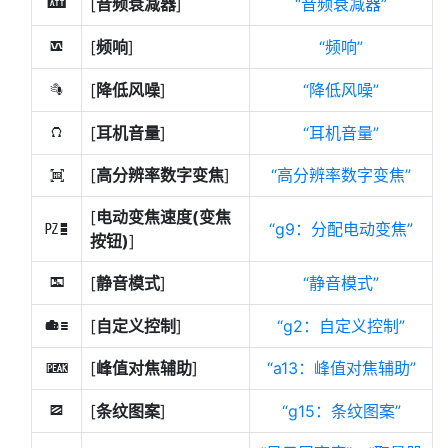
[
音频衰减器
]
音频衰减器
5
[
频响
]
频响
6
[
降低风噪
]
降低风噪
7
[
耳机音量
]
耳机音量
8
[
高分辨率数字变焦
]
高分辨率数字变焦
H
[
电动变焦速度(变焦
g9：分配电动变焦
v
按钮)
]
[
静音模式
]
静音模式
L
[
自定义控制
]
g2：自定义控制
w
[
峰值对焦辅助
]
a13：峰值对焦辅助
W
[
条纹图案
]
g15：条纹图案
9