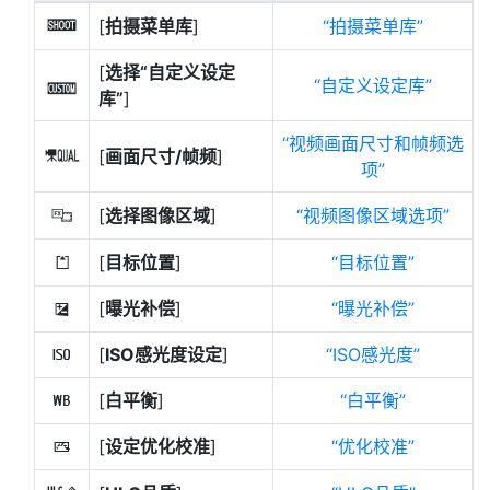
[
拍摄菜单库
]
拍摄菜单库
n
[
选择“自定义设定
自定义设定库
j
库”
]
视频画面尺寸和帧频选
[
画面尺寸/帧频
]
G
项
[
选择图像区域
]
视频图像区域选项
J
[
目标位置
]
目标位置
N
[
曝光补偿
]
曝光补偿
E
[
ISO感光度设定
]
ISO感光度
9
[
白平衡
]
白平衡
m
[
设定优化校准
]
优化校准
h