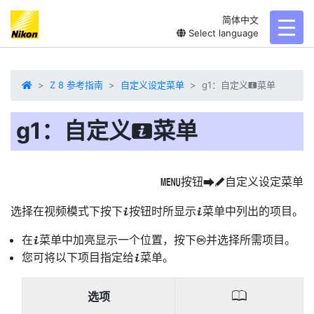
简体中文
toggl
Select language
Z 8 参考指南
自定义设定菜单
g1：自定义
菜单
i
g1：自定义
菜单
i
按钮
自定义设定菜单
G
U
A
选择在视频模式下按下
按钮时所显示
菜单中列出的项目。
i
i
在
菜单中加亮显示一个位置，按下
并选择所需项目。
i
J
您可将以下项目指定给
菜单。
i
0
选项