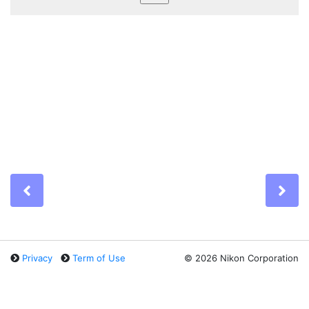
Previous
Ne
Privacy
Term of Use
©
2026 Nikon Corporation