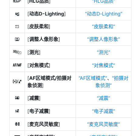
[
HLG品质
]
HLG品质
6
[
动态D-Lighting
]
动态D‑Lighting
y
[
皮肤柔和
]
皮肤柔和
h
[
调整人像形象
]
调整人像形象
i
[
测光
]
测光
w
[
对焦模式
]
对焦模式
s
[
AF区域模式/拍摄对
AF区域模式
、
拍摄对
7
象侦测
]
象侦测
[
减震
]
减震
u
[
电子减震
]
电子减震
4
[
麦克风灵敏度
]
麦克风灵敏度
H