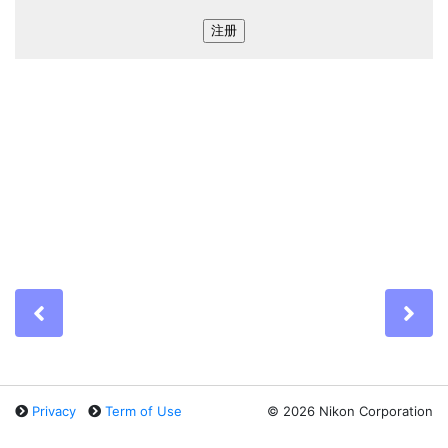
Previous
Ne
Privacy
Term of Use
©
2026 Nikon Corporation