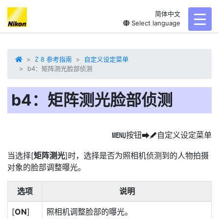
简体中文
toggl
Select language
Z 8 参考指南
自定义设定菜单
b4：矩阵测光脸部侦测
b4：矩阵测光脸部侦测
按钮
自定义设定菜单
G
U
A
当选择[
矩阵测光
]时，选择是否为照相机侦测到的人物拍摄
对象的脸部调整曝光。
选项
说明
[
ON
]
照相机调整脸部的曝光。