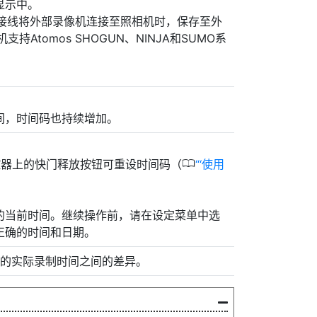
显示中。
连接线将外部录像机连接至照相机时，保存至外
tomos SHOGUN、NINJA和SUMO系
间，时间码也持续增加。
0
遥控器上的快门释放按钮可重设时间码（
‘使用
。
的当前时间。继续操作前，请在设定菜单中选
正确的时间和日期。
频下的实际录制时间之间的差异。