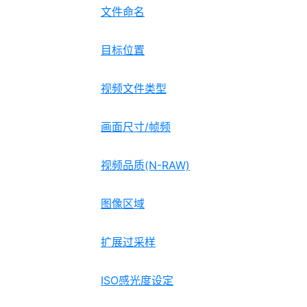
文件命名
目标位置
视频文件类型
画面尺寸/帧频
视频品质(N-RAW)
图像区域
扩展过采样
ISO感光度设定