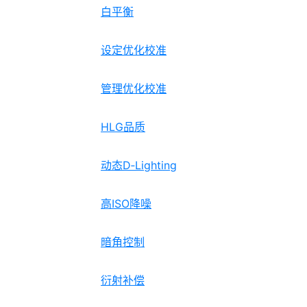
白平衡
设定优化校准
管理优化校准
HLG品质
动态D‑Lighting
高ISO降噪
暗角控制
衍射补偿