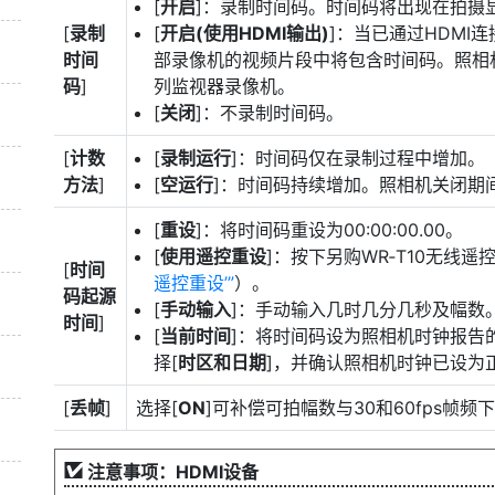
[
开启
]：录制时间码。时间码将出现在拍摄
[
录制
[
开启(使用HDMI输出)
]：当已通过HDMI
时间
部录像机的视频片段中将包含时间码。照相机支持A
码
]
列监视器录像机。
[
关闭
]：不录制时间码。
[
计数
[
录制运行
]：时间码仅在录制过程中增加。
方法
]
[
空运行
]：时间码持续增加。照相机关闭期
[
重设
]：将时间码重设为00:00:00.00。
[
使用遥控重设
]：按下另购WR‑T10无线
[
时间
遥控重设’
）。
码起源
[
手动输入
]：手动输入几时几分几秒及幅数
时间
]
[
当前时间
]：将时间码设为照相机时钟报告
择[
时区和日期
]，并确认照相机时钟已设为
[
丢帧
]
选择[
ON
]可补偿可拍幅数与30和60fps帧
注意事项：HDMI设备