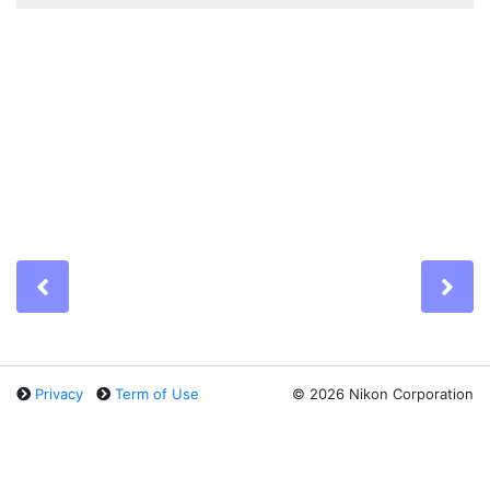
Previous
Ne
Privacy
Term of Use
©
2026 Nikon Corporation