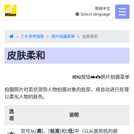
简体中文
toggl
Select language
Z 8 参考指南
照片拍摄菜单
皮肤柔和
皮肤柔和
按钮
照片拍摄菜单
G
U
C
拍摄照片时若侦测到人物拍摄对象的脸部，将自动进行处理
以柔化人物的肤色。
选
说明
项
您可从[
高
]、[
标准
]和[
低
]中（以从高到低的顺