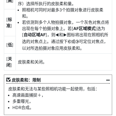
[
高
]
序）选择所执行的皮肤柔和量。
照相机可同时对最多3个拍摄对象进行皮肤柔
和。
[
标
若侦测到多个人物拍摄对象，一个灰色对焦点将
准
]
出现在每个拍摄对象上。若[
AF区域模式
]选为
[
自动区域AF
]，则
和
图标将出现在照相机所
H
F
选的对焦点上。通过按下
或
可定位对焦点，
4
2
[
低
]
以对所选拍摄对象应用皮肤柔和。
[
关
皮肤柔和关闭。
闭
]
皮肤柔和：限制
皮肤柔和无法与某些照相机功能一起使用，包括：
高速画面捕捉＋，
多重曝光，
HDR合成。