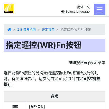
简体中文
toggl
Select language
Z 8 参考指南
设定菜单
指定遥控(WR)Fn按钮
指定遥控(WR)Fn按钮
按钮
设定菜单
G
U
B
选择配备
Fn
按钮的另购无线遥控器上
Fn
按钮所执行的功
能。有关详细信息，请参阅自定义设定f2[
自定义控制(拍
摄)
]。
选项
[
AF-ON
]
A