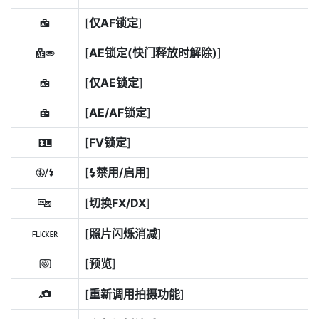
[
仅AF锁定
]
F
[
AE锁定(快门释放时解除)
]
D
[
仅AE锁定
]
C
[
AE/AF锁定
]
B
[
FV锁定
]
r
[
禁用/启用
]
h
c
[
切换FX/DX
]
K
[
照片闪烁消减
]
a
[
预览
]
q
[
重新调用拍摄功能
]
o