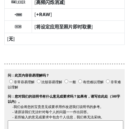
[
高频闪烁消减
]
E
[
+RAW
]
4
[
将设定应用至照片即时取景
]
m
[
无
]