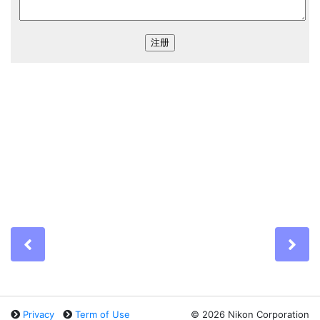
Previous
Ne
Privacy
Term of Use
©
2026 Nikon Corporation