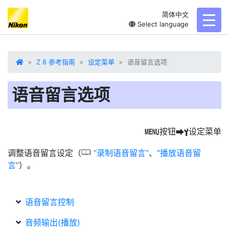
简体中文
toggl
Select language
Z 8 参考指南
设定菜单
语音留言选项
语音留言选项
按钮
设定菜单
G
U
B
0
调整语音留言设定（
录制语音留言
、
播放语音留
言
）。
语音留言控制
音频输出(播放)