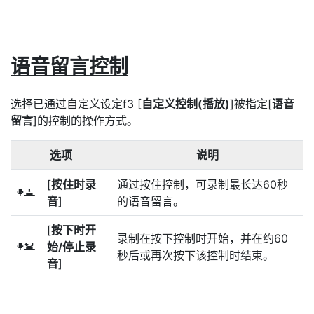
语音留言控制
选择已通过自定义设定f3 [
自定义控制(播放)
]被指定[
语音
留言
]的控制的操作方式。
选项
说明
[
按住时录
通过按住控制，可录制最长达60秒
3
音
]
的语音留言。
[
按下时开
录制在按下控制时开始，并在约60
始/停止录
4
秒后或再次按下该控制时结束。
音
]