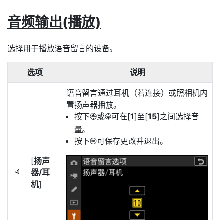
音频输出(播放)
选择用于播放语音留言的设备。
选项
说明
语音留言通过耳机（若连接）或照相机内
置扬声器播放。
按下
或
可在[
1
]至[
15
]之间选择音
1
3
量。
按下
可保存更改并退出。
J
[
扬声
器/耳
5
机
]