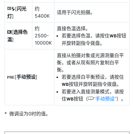
[
闪光
约
5
适用于闪光拍摄。
5400K
灯
]
约
直接色温选择。
[
选择色
K
2500-
若要选择色温，请按住
按钮
U
温
]
10000K
并旋转副指令拨盘。
直接从拍摄对象或光源测量白平
衡，或者从现有照片复制白平
衡。
[
手动预设
]
若要选择白平衡预设，请按住
L
按钮并旋转副指令拨盘。
U
若要进入直接测量模式，请按
0
住
按钮（
手动预设
）。
U
微调设为0时的值。