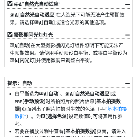
“
自然光自动适应
”
D
[
自然光自动适应
]在人造光下可能无法产生预期效
D
果。请选择
[
自动
]或适合光源的其他选项。
4
摄影棚闪光灯灯光
[
自动
]在大型摄影棚闪光灯组件照明下可能无法产
4
生预期效果。请使用手动预设白平衡，或将白平衡设为
[
闪光灯
]并使用微调来调整白平衡。
5
自动
白平衡选为
[
自动
]、
[
自然光自动适应
]或
4
D
[
手动预设
]时所拍照片的照片信息[
基本拍摄数
L
0
据
]页面列出了照片拍摄时生效的色温（
基本拍摄
数据
）。为
[
选择色温
]设定数值时可将其用作参
K
考。
若要在播放过程中查看[
基本拍摄数据
]页面，请进入