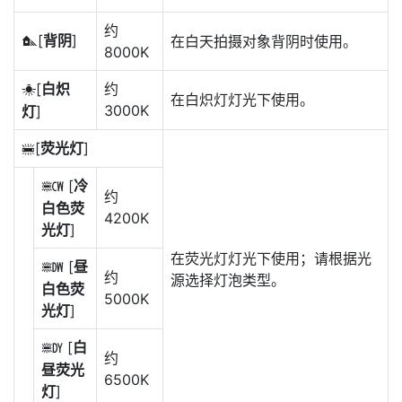
约
[
背阴
]
在白天拍摄对象背阴时使用。
M
8000K
[
白炽
约
J
在白炽灯灯光下使用。
3000K
灯
]
[
荧光灯
]
I
[
冷
m
约
白色荧
4200K
光灯
]
在荧光灯灯光下使用；请根据光
[
昼
n
约
源选择灯泡类型。
白色荧
5000K
光灯
]
[
白
o
约
昼荧光
6500K
灯
]