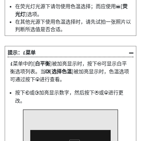
在荧光灯光源下请勿使用色温选择；而应使用
[
荧
I
光灯
]选项。
在其他光源下使用色温选择时，请先试拍一张照片以
判断所选值是否合适。
菜单
i
菜单中的[
白平衡
]被加亮显示时，按下
可显示白平
i
J
衡选项列表。当
[
选择色温
]被加亮显示时，色温选项
K
可通过按下
进行查看。
3
按下
或
加亮显示数字，然后按下
或
进行更
4
2
1
3
改。