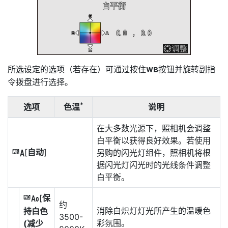
所选设定的选项（若存在）可通过按住
按钮并旋转副指
U
令拨盘进行选择。
*
选项
色温
说明
在大多数光源下，照相机会调整
白平衡以获得良好效果。若使用
[
自动
]
另购的闪光灯组件，照相机将根
4
据闪光灯闪光时的光线条件调整
白平衡。
[
保
i
约
消除白炽灯灯光所产生的温暖色
持白色
3500-
彩氛围。
(减少