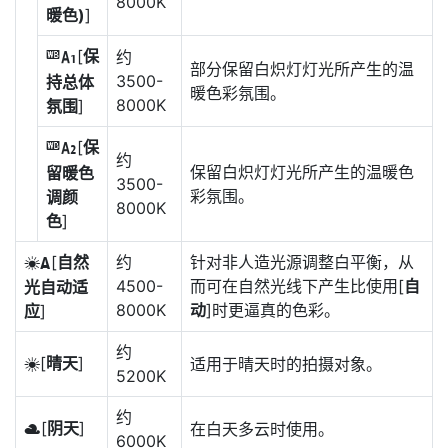
8000K
暖色)
]
[
保
约
j
部分保留白炽灯灯光所产生的温
3500-
持总体
暖色彩氛围。
8000K
氛围
]
[
保
k
约
保留白炽灯灯光所产生的温暖色
留暖色
3500-
彩氛围。
调颜
8000K
色
]
[
自然
约
针对非人造光源调整白平衡，从
D
4500-
而可在自然光线下产生比使用[
自
光自动适
8000K
动
]时更逼真的色彩。
应
]
约
[
晴天
]
适用于晴天时的拍摄对象。
H
5200K
约
[
阴天
]
在白天多云时使用。
G
6000K