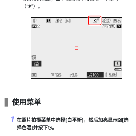
（“
”）。
U
使用菜单
在照片拍摄菜单中选择[
白平衡
]，然后加亮显示
[
选
K
择色温
]并按下
。
2