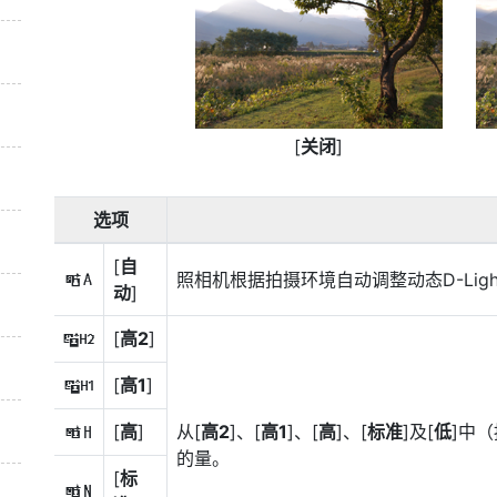
[
关闭
]
选项
[
自
照相机根据拍摄环境自动调整动态D-Light
Y
动
]
[
高2
]
t
[
高1
]
s
[
高
]
从[
高2
]、[
高1
]、[
高
]、[
标准
]及[
低
]中（
P
的量。
[
标
Q