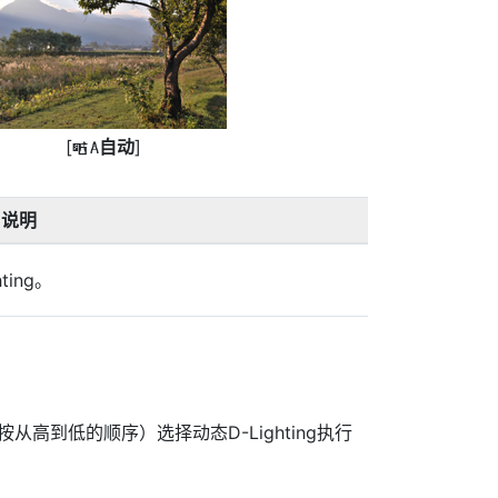
[
自动
]
Y
说明
ing。
按从高到低的顺序）选择动态D-Lighting执行