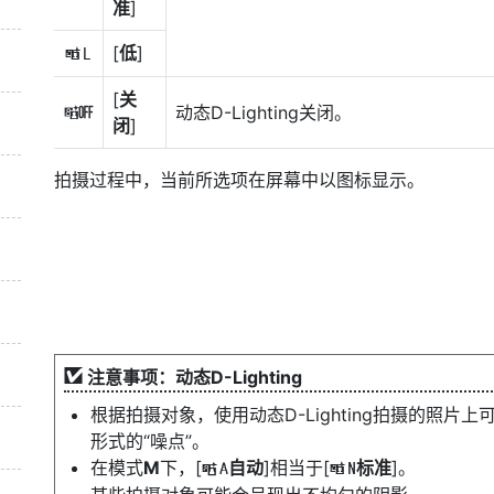
准
]
[
低
]
R
[
关
动态D-Lighting关闭。
c
闭
]
拍摄过程中，当前所选项在屏幕中以图标显示。
注意事项：动态D-Lighting
根据拍摄对象，使用动态D-Lighting拍摄的照
形式的“噪点”。
在模式
M
下，[
自动
]相当于[
标准
]。
Y
Q