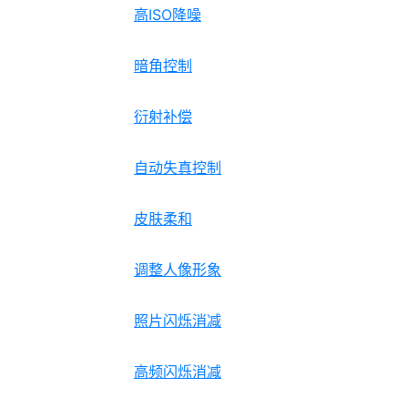
高ISO降噪
暗角控制
衍射补偿
自动失真控制
皮肤柔和
调整人像形象
照片闪烁消减
高频闪烁消减