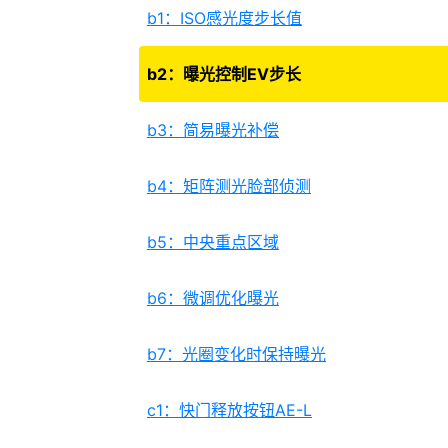
b1：ISO感光度步长值
b2：曝光控制EV步长
b3：简易曝光补偿
b4：矩阵测光脸部侦测
b5：中央重点区域
b6：微调优化曝光
b7：光圈变化时保持曝光
c1：快门释放按钮AE-L