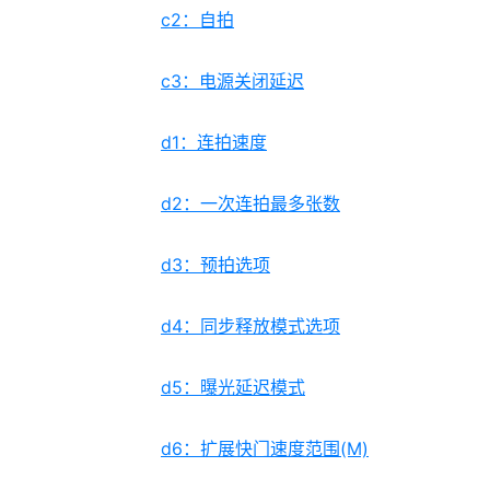
c2：自拍
c3：电源关闭延迟
d1：连拍速度
d2：一次连拍最多张数
d3：预拍选项
d4：同步释放模式选项
d5：曝光延迟模式
d6：扩展快门速度范围(M)