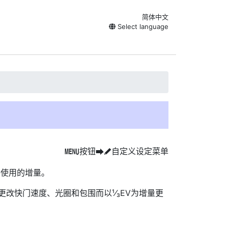
简体中文
Select language
按钮
自定义设定菜单
G
U
A
将使用的增量。
量更改快门速度、光圈和包围而以¹⁄₃EV为增量更