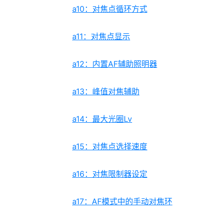
a10：对焦点循环方式
a11：对焦点显示
a12：内置AF辅助照明器
a13：峰值对焦辅助
a14：最大光圈Lv
a15：对焦点选择速度
a16：对焦限制器设定
a17：AF模式中的手动对焦环