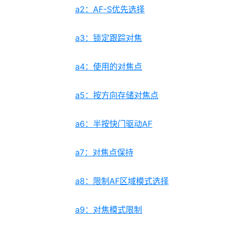
a2：AF-S优先选择
a3：锁定跟踪对焦
a4：使用的对焦点
a5：按方向存储对焦点
a6：半按快门驱动AF
a7：对焦点保持
a8：限制AF区域模式选择
a9：对焦模式限制