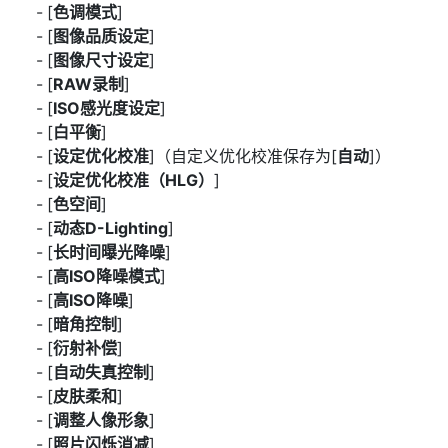
[
色调模式
]
[
图像品质设定
]
[
图像尺寸设定
]
[
RAW录制
]
[
ISO感光度设定
]
[
白平衡
]
[
设定优化校准
]（自定义优化校准保存为[
自动
]）
[
设定优化校准（HLG）
]
[
色空间
]
[
动态D-Lighting
]
[
长时间曝光降噪
]
[
高ISO降噪模式
]
[
高ISO降噪
]
[
暗角控制
]
[
衍射补偿
]
[
自动失真控制
]
[
皮肤柔和
]
[
调整人像形象
]
[
照片闪烁消减
]