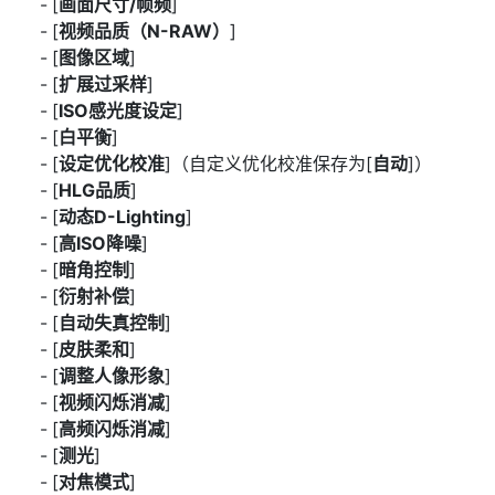
[
画面尺寸/帧频
]
[
视频品质（N-RAW）
]
[
图像区域
]
[
扩展过采样
]
[
ISO感光度设定
]
[
白平衡
]
[
设定优化校准
]（自定义优化校准保存为[
自动
]）
[
HLG品质
]
[
动态D-Lighting
]
[
高ISO降噪
]
[
暗角控制
]
[
衍射补偿
]
[
自动失真控制
]
[
皮肤柔和
]
[
调整人像形象
]
[
视频闪烁消减
]
[
高频闪烁消减
]
[
测光
]
[
对焦模式
]