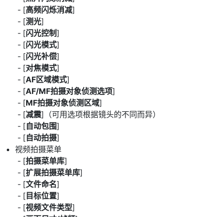
[
高频闪烁消减
]
[
测光
]
[
闪光控制
]
[
闪光模式
]
[
闪光补偿
]
[
对焦模式
]
[
AF区域模式
]
[
AF/MF拍摄对象侦测选项
]
[
MF拍摄对象侦测区域
]
[
减震
]（可用选项根据镜头的不同而异）
[
自动包围
]
[
自动拍摄
]
视频拍摄菜单
[
拍摄菜单库
]
[
扩展拍摄菜单库
]
[
文件命名
]
[
目标位置
]
[
视频文件类型
]