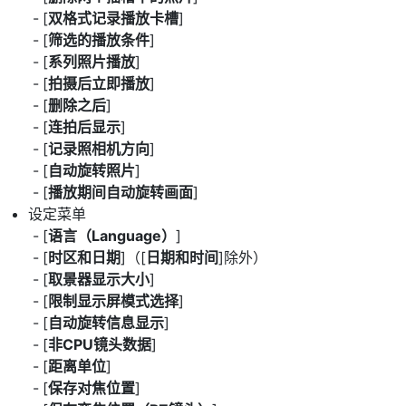
[
双格式记录播放卡槽
]
[
筛选的播放条件
]
[
系列照片播放
]
[
拍摄后立即播放
]
[
删除之后
]
[
连拍后显示
]
[
记录照相机方向
]
[
自动旋转照片
]
[
播放期间自动旋转画面
]
设定菜单
[
语言（Language）
]
[
时区和日期
]（[
日期和时间
]除外）
[
取景器显示大小
]
[
限制显示屏模式选择
]
[
自动旋转信息显示
]
[
非CPU镜头数据
]
[
距离单位
]
[
保存对焦位置
]