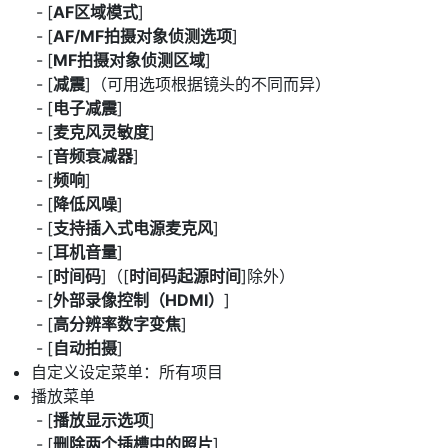
[
AF区域模式
]
[
AF/MF拍摄对象侦测选项
]
[
MF拍摄对象侦测区域
]
[
减震
]（可用选项根据镜头的不同而异）
[
电子减震
]
[
麦克风灵敏度
]
[
音频衰减器
]
[
频响
]
[
降低风噪
]
[
支持插入式电源麦克风
]
[
耳机音量
]
[
时间码
]（[
时间码起源时间
]除外）
[
外部录像控制（HDMI）
]
[
高分辨率数字变焦
]
[
自动拍摄
]
自定义设定菜单：所有项目
播放菜单
[
播放显示选项
]
[
删除两个插槽中的照片
]