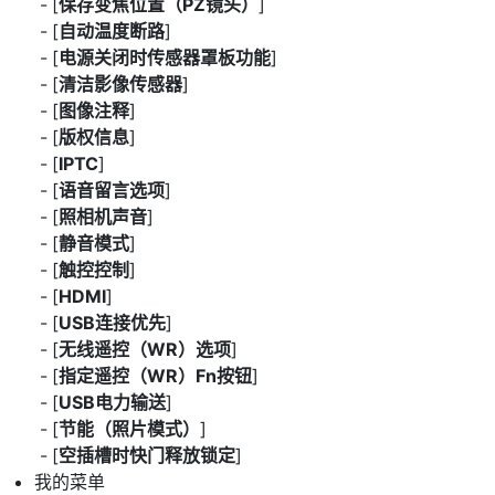
[
保存变焦位置（PZ镜头）
]
[
自动温度断路
]
[
电源关闭时传感器罩板功能
]
[
清洁影像传感器
]
[
图像注释
]
[
版权信息
]
[
IPTC
]
[
语音留言选项
]
[
照相机声音
]
[
静音模式
]
[
触控控制
]
[
HDMI
]
[
USB连接优先
]
[
无线遥控（WR）选项
]
[
指定遥控（WR）Fn按钮
]
[
USB电力输送
]
[
节能（照片模式）
]
[
空插槽时快门释放锁定
]
我的菜单