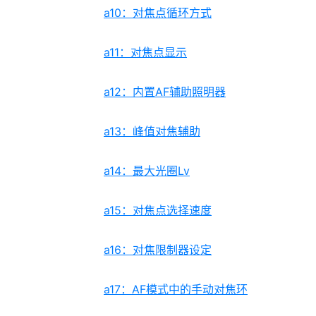
a10：对焦点循环方式
a11：对焦点显示
a12：内置AF辅助照明器
a13：峰值对焦辅助
a14：最大光圈Lv
a15：对焦点选择速度
a16：对焦限制器设定
a17：AF模式中的手动对焦环