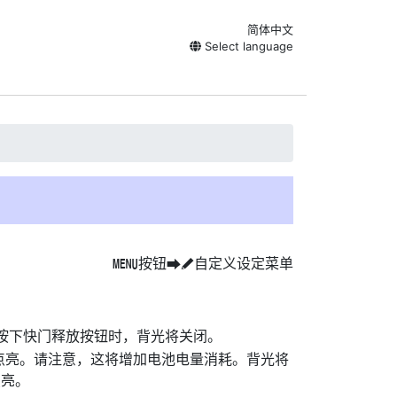
简体中文
Select language
按钮
自定义设定菜单
G
U
A
按下快门释放按钮时，背光将关闭。
点亮。请注意，这将增加电池电量消耗。背光将
点亮。