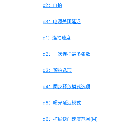
c2：自拍
c3：电源关闭延迟
d1：连拍速度
d2：一次连拍最多张数
d3：预拍选项
d4：同步释放模式选项
d5：曝光延迟模式
d6：扩展快门速度范围(M)