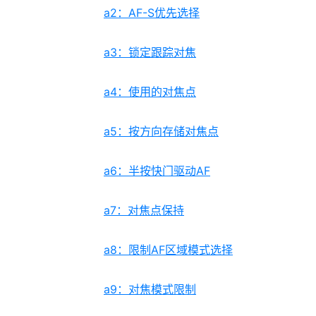
a2：AF-S优先选择
a3：锁定跟踪对焦
a4：使用的对焦点
a5：按方向存储对焦点
a6：半按快门驱动AF
a7：对焦点保持
a8：限制AF区域模式选择
a9：对焦模式限制