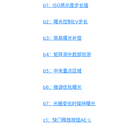
b1：ISO感光度步长值
b2：曝光控制EV步长
b3：简易曝光补偿
b4：矩阵测光脸部侦测
b5：中央重点区域
b6：微调优化曝光
b7：光圈变化时保持曝光
c1：快门释放按钮AE-L