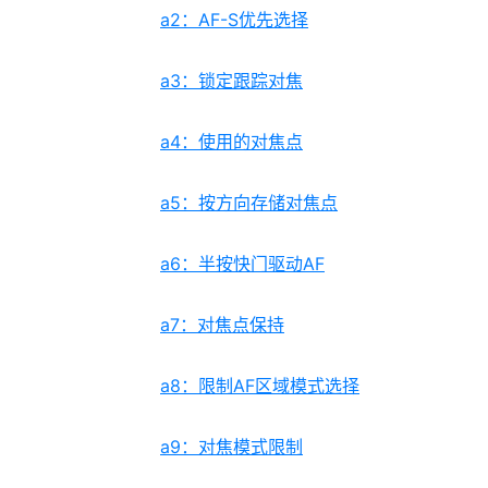
a2：AF-S优先选择
a3：锁定跟踪对焦
a4：使用的对焦点
a5：按方向存储对焦点
a6：半按快门驱动AF
a7：对焦点保持
a8：限制AF区域模式选择
a9：对焦模式限制