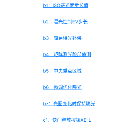
b1：ISO感光度步长值
b2：曝光控制EV步长
b3：简易曝光补偿
b4：矩阵测光脸部侦测
b5：中央重点区域
b6：微调优化曝光
b7：光圈变化时保持曝光
c1：快门释放按钮AE-L