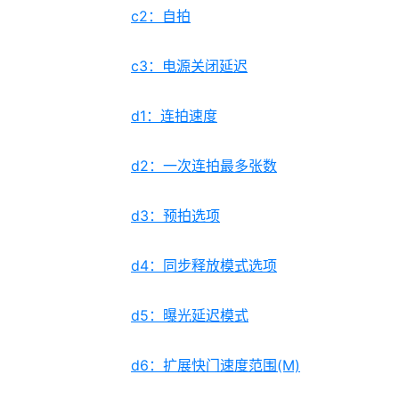
c2：自拍
c3：电源关闭延迟
d1：连拍速度
d2：一次连拍最多张数
d3：预拍选项
d4：同步释放模式选项
d5：曝光延迟模式
d6：扩展快门速度范围(M)