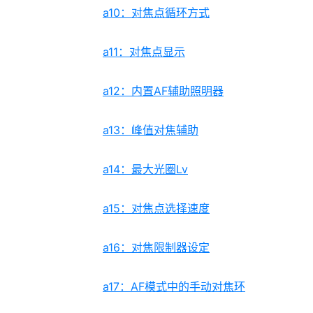
a10：对焦点循环方式
a11：对焦点显示
a12：内置AF辅助照明器
a13：峰值对焦辅助
a14：最大光圈Lv
a15：对焦点选择速度
a16：对焦限制器设定
a17：AF模式中的手动对焦环