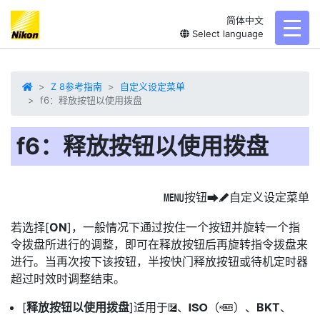
简体中文
toggl
Select language
Z 8参考指南
自定义设定菜单
f6：释放按钮以使用拨盘
f6：释放按钮以使用拨盘
按钮
自定义设定菜单
G
U
A
若选择[
ON
]，一般情况下通过按住一个按钮并旋转一个指
令拨盘所进行的调整，即可在释放按钮后再旋转指令拨盘来
进行。当再次按下该按钮，半按快门释放按钮或待机定时器
超过时效时调整结束。
[
释放按钮以使用拨盘
]适用于
、
（
）、
BKT
、
E
S
Q