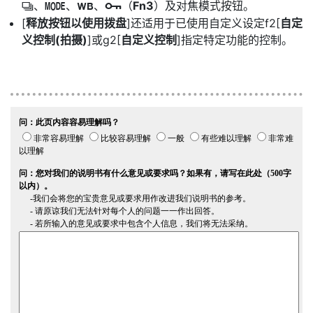
、
、
、
（
Fn3
）及对焦模式按钮。
c
I
U
g
[
释放按钮以使用拨盘
]还适用于已使用自定义设定f2[
自定
义控制(拍摄)
]或g2[
自定义控制
]指定特定功能的控制。