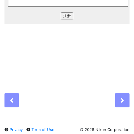
Previous
Ne
Privacy
Term of Use
©
2026 Nikon Corporation