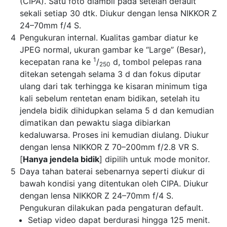
(CIPA). Satu foto diambil pada setelan default
sekali setiap 30 dtk. Diukur dengan lensa NIKKOR Z
24–70mm f/4 S.
Pengukuran internal. Kualitas gambar diatur ke
JPEG normal, ukuran gambar ke “Large” (Besar),
1
kecepatan rana ke
/
d, tombol pelepas rana
250
ditekan setengah selama 3 d dan fokus diputar
ulang dari tak terhingga ke kisaran minimum tiga
kali sebelum rentetan enam bidikan, setelah itu
jendela bidik dihidupkan selama 5 d dan kemudian
dimatikan dan pewaktu siaga dibiarkan
kedaluwarsa. Proses ini kemudian diulang. Diukur
dengan lensa NIKKOR Z 70–200mm f/2.8 VR S.
[
Hanya jendela bidik
] dipilih untuk mode monitor.
Daya tahan baterai sebenarnya seperti diukur di
bawah kondisi yang ditentukan oleh CIPA. Diukur
dengan lensa NIKKOR Z 24–70mm f/4 S.
Pengukuran dilakukan pada pengaturan default.
Setiap video dapat berdurasi hingga 125 menit.