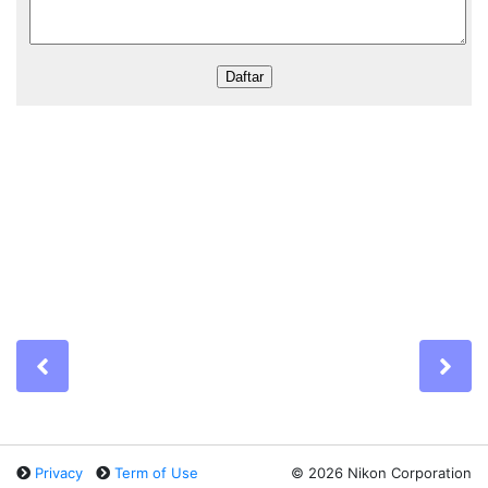
Previous
Ne
Privacy
Term of Use
©
2026 Nikon Corporation