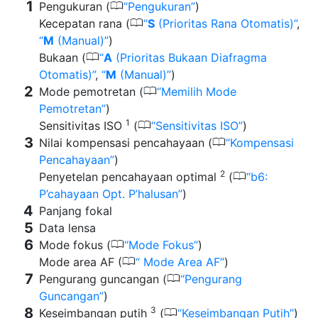
0
Pengukuran (
Pengukuran
)
0
Kecepatan rana (
S
(Prioritas Rana Otomatis)
,
M
(Manual)
)
0
Bukaan (
A
(Prioritas Bukaan Diafragma
Otomatis)
,
M
(Manual)
)
0
Mode pemotretan (
Memilih Mode
Pemotretan
)
1
0
Sensitivitas ISO
(
Sensitivitas ISO
)
0
Nilai kompensasi pencahayaan (
Kompensasi
Pencahayaan
)
2
0
Penyetelan pencahayaan optimal
(
b6:
P’cahayaan Opt. P’halusan
)
Panjang fokal
Data lensa
0
Mode fokus (
Mode Fokus
)
0
Mode area AF (
Mode Area AF
)
0
Pengurang guncangan (
Pengurang
Guncangan
)
3
0
Keseimbangan putih
(
Keseimbangan Putih
)