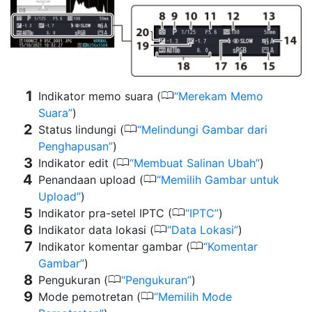
0
Indikator memo suara (
Merekam Memo
Suara
)
0
Status lindungi (
Melindungi Gambar dari
Penghapusan
)
0
Indikator edit (
Membuat Salinan Ubah
)
0
Penandaan upload (
Memilih Gambar untuk
Upload
)
0
Indikator pra-setel IPTC (
IPTC
)
0
Indikator data lokasi (
Data Lokasi
)
0
Indikator komentar gambar (
Komentar
Gambar
)
0
Pengukuran (
Pengukuran
)
0
Mode pemotretan (
Memilih Mode