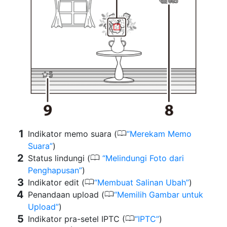
0
Indikator memo suara (
Merekam Memo
Suara
)
0
Status lindungi (
Melindungi Foto dari
Penghapusan
)
0
Indikator edit (
Membuat Salinan Ubah
)
0
Penandaan upload (
Memilih Gambar untuk
Upload
)
0
Indikator pra-setel IPTC (
IPTC
)