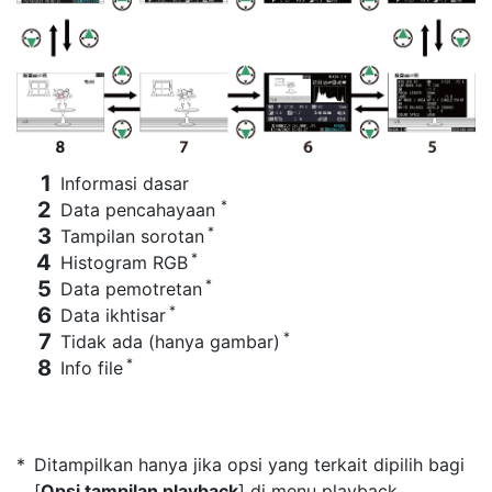
Informasi dasar
*
Data pencahayaan
*
Tampilan sorotan
*
Histogram RGB
*
Data pemotretan
*
Data ikhtisar
*
Tidak ada (hanya gambar)
*
Info file
Ditampilkan hanya jika opsi yang terkait dipilih bagi
[
Opsi tampilan playback
] di menu playback.