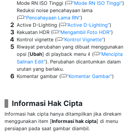
0
Mode RN ISO Tinggi (
Mode RN ISO Tinggi
)
Reduksi noise pencahayaan lama
0
(
Pencahayaan Lama RN
)
0
Active D-Lighting (
Active D-Lighting
)
0
Kekuatan HDR (
Mengambil Foto HDR
)
0
Kontrol vignette (
Kontrol Vignette
)
Riwayat perubahan yang dibuat menggunakan
0
opsi [
Ubah
] di playback menu
(
Mencipta
i
Salinan Edit
). Perubahan dicantumkan dalam
urutan yang berlaku.
0
Komentar gambar (
Komentar Gambar
)
Informasi Hak Cipta
Informasi hak cipta hanya ditampilkan jika direkam
menggunakan item [
Informasi hak cipta
] di menu
persiapan pada saat gambar diambil.