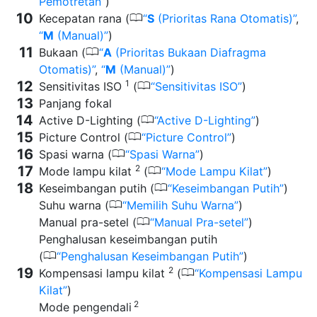
Pemotretan
)
0
Kecepatan rana (
S
(Prioritas Rana Otomatis)
,
M
(Manual)
)
0
Bukaan (
A
(Prioritas Bukaan Diafragma
Otomatis)
,
M
(Manual)
)
1
0
Sensitivitas ISO
(
Sensitivitas ISO
)
Panjang fokal
0
Active D-Lighting (
Active D-Lighting
)
0
Picture Control (
Picture Control
)
0
Spasi warna (
Spasi Warna
)
2
0
Mode lampu kilat
(
Mode Lampu Kilat
)
0
Keseimbangan putih (
Keseimbangan Putih
)
0
Suhu warna (
Memilih Suhu Warna
)
0
Manual pra-setel (
Manual Pra-setel
)
Penghalusan keseimbangan putih
0
(
Penghalusan Keseimbangan Putih
)
2
0
Kompensasi lampu kilat
(
Kompensasi Lampu
Kilat
)
2
Mode pengendali