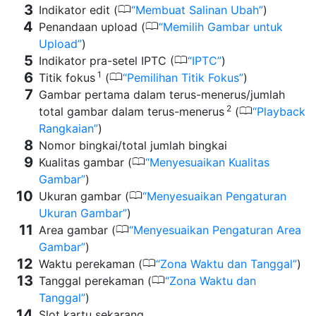
0
Indikator edit (
Membuat Salinan Ubah
)
0
Penandaan upload (
Memilih Gambar untuk
Upload
)
0
Indikator pra-setel IPTC (
IPTC
)
1
0
Titik fokus
(
Pemilihan Titik Fokus
)
Gambar pertama dalam terus-menerus/jumlah
2
0
total gambar dalam terus-menerus
(
Playback
Rangkaian
)
Nomor bingkai/total jumlah bingkai
0
Kualitas gambar (
Menyesuaikan Kualitas
Gambar
)
0
Ukuran gambar (
Menyesuaikan Pengaturan
Ukuran Gambar
)
0
Area gambar (
Menyesuaikan Pengaturan Area
Gambar
)
0
Waktu perekaman (
Zona Waktu dan Tanggal
)
0
Tanggal perekaman (
Zona Waktu dan
Tanggal
)
Slot kartu sekarang