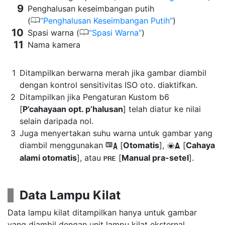
Penghalusan keseimbangan putih
0
(
Penghalusan Keseimbangan Putih
)
0
Spasi warna (
Spasi Warna
)
Nama kamera
Ditampilkan berwarna merah jika gambar diambil
dengan kontrol sensitivitas ISO oto. diaktifkan.
Ditampilkan jika Pengaturan Kustom b6
[
P’cahayaan opt. p’halusan
] telah diatur ke nilai
selain daripada nol.
Juga menyertakan suhu warna untuk gambar yang
diambil menggunakan
[
Otomatis
],
[
Cahaya
4
D
alami otomatis
], atau
[
Manual pra-setel
].
L
Data Lampu Kilat
Data lampu kilat ditampilkan hanya untuk gambar
yang diambil dengan unit lampu kilat eksternal