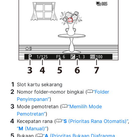
Slot kartu sekarang
0
Nomor folder–nomor bingkai (
Folder
Penyimpanan
)
0
Mode pemotretan (
Memilih Mode
Pemotretan
)
0
Kecepatan rana (
S
(Prioritas Rana Otomatis)
,
M
(Manual)
)
0
Bukaan (
A
(Prioritas Bukaan Diafragma