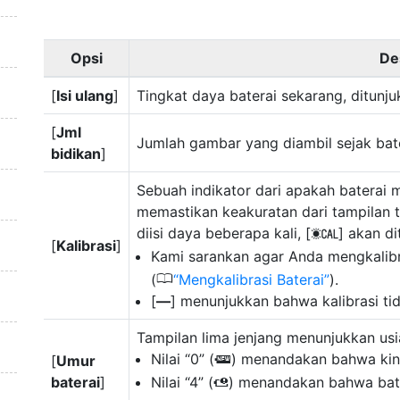
Opsi
De
[
Isi ulang
]
Tingkat daya baterai sekarang, ditunj
[
Jml
Jumlah gambar yang diambil sejak batera
bidikan
]
Sebuah indikator dari apakah baterai m
memastikan keakuratan dari tampilan ti
diisi daya beberapa kali, [
] akan di
j
[
Kalibrasi
]
Kami sarankan agar Anda mengkalibra
0
(
Mengkalibrasi Baterai
).
[
––
] menunjukkan bahwa kalibrasi tid
Tampilan lima jenjang menunjukkan usia
Nilai “0” (
) menandakan bahwa kine
[
Umur
k
baterai
]
Nilai “4” (
) menandakan bahwa bate
l