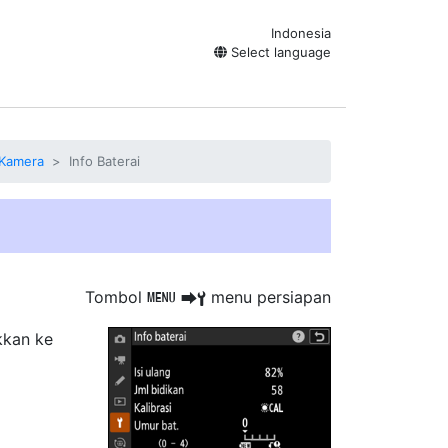
Indonesia
Select language
 Kamera
Info Baterai
Tombol
menu persiapan
G
U
B
kkan ke