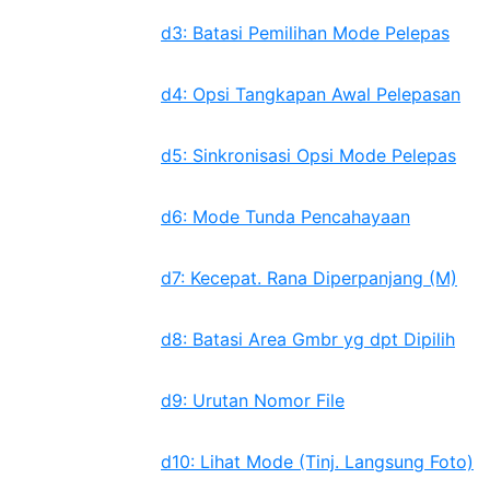
d3: Batasi Pemilihan Mode Pelepas
d4: Opsi Tangkapan Awal Pelepasan
d5: Sinkronisasi Opsi Mode Pelepas
d6: Mode Tunda Pencahayaan
d7: Kecepat. Rana Diperpanjang (M)
d8: Batasi Area Gmbr yg dpt Dipilih
d9: Urutan Nomor File
d10: Lihat Mode (Tinj. Langsung Foto)