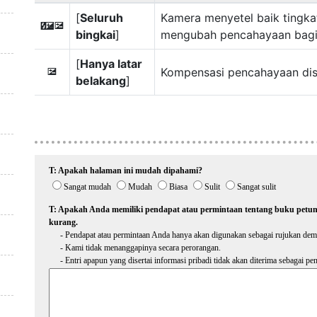
[
Seluruh
Kamera menyetel baik tingka
Y
E
bingkai
]
mengubah pencahayaan bagi 
[
Hanya latar
Kompensasi pencahayaan diset
E
belakang
]