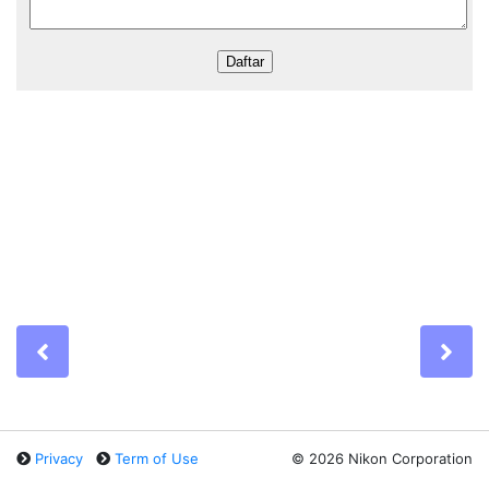
Previous
Ne
Privacy
Term of Use
©
2026 Nikon Corporation