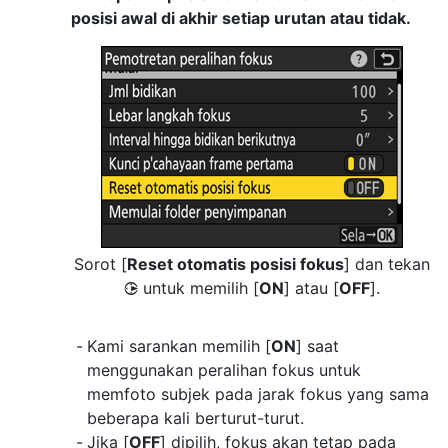
posisi awal di akhir setiap urutan atau tidak.
Sorot [
Reset otomatis posisi fokus
] dan tekan
untuk memilih [
ON
] atau [
OFF
].
2
Kami sarankan memilih [
ON
] saat
menggunakan peralihan fokus untuk
memfoto subjek pada jarak fokus yang sama
beberapa kali berturut-turut.
Jika [
OFF
] dipilih, fokus akan tetap pada