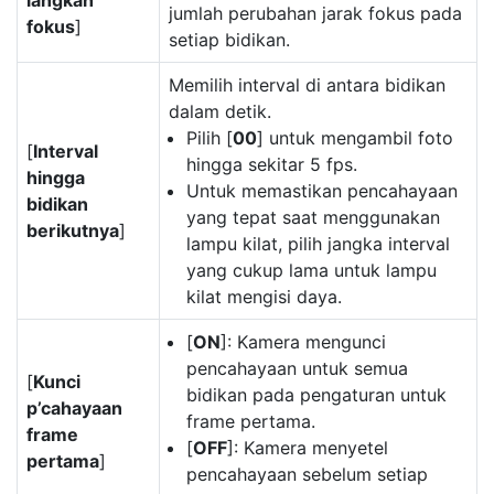
langkah
jumlah perubahan jarak fokus pada
fokus
]
setiap bidikan.
Memilih interval di antara bidikan
dalam detik.
Pilih [
00
] untuk mengambil foto
[
Interval
hingga sekitar 5 fps.
hingga
Untuk memastikan pencahayaan
bidikan
yang tepat saat menggunakan
berikutnya
]
lampu kilat, pilih jangka interval
yang cukup lama untuk lampu
kilat mengisi daya.
[
ON
]: Kamera mengunci
pencahayaan untuk semua
[
Kunci
bidikan pada pengaturan untuk
p’cahayaan
frame pertama.
frame
[
OFF
]: Kamera menyetel
pertama
]
pencahayaan sebelum setiap