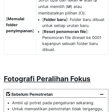
Sorot opsi dan tekan
atau
J
2
untuk memilih (
) atau
M
membatalkan pilihan (
).
U
[
Memulai
[
Folder baru
]: Folder baru dibuat
folder
untuk setiap urutan baru.
penyimpanan
]
[
Reset penomoran file
]:
Penomoran file direset ke 0001
kapanpun sebuah folder baru
dibuat.
Fotografi Peralihan Fokus
Sebelum Pemotretan
Ambil uji potret pada pengaturan sekarang.
Untuk memastikan pemotretan tidak terganggu,