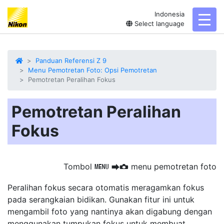
Indonesia
toggl
Select language
Panduan Referensi Z 9
Menu Pemotretan Foto: Opsi Pemotretan
Pemotretan Peralihan Fokus
Pemotretan Peralihan
Fokus
Tombol
menu pemotretan foto
G
U
C
Peralihan fokus secara otomatis meragamkan fokus
pada serangkaian bidikan. Gunakan fitur ini untuk
mengambil foto yang nantinya akan digabung dengan
menggunakan tumpukan fokus untuk membuat