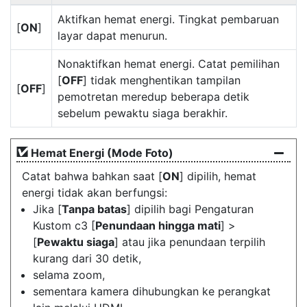
Aktifkan hemat energi. Tingkat pembaruan
[
ON
]
layar dapat menurun.
Nonaktifkan hemat energi. Catat pemilihan
[
OFF
] tidak menghentikan tampilan
[
OFF
]
pemotretan meredup beberapa detik
sebelum pewaktu siaga berakhir.
Hemat Energi (Mode Foto)
Catat bahwa bahkan saat [
ON
] dipilih, hemat
energi tidak akan berfungsi:
Jika [
Tanpa batas
] dipilih bagi Pengaturan
Kustom c3 [
Penundaan hingga mati
] >
[
Pewaktu siaga
] atau jika penundaan terpilih
kurang dari 30 detik,
selama zoom,
sementara kamera dihubungkan ke perangkat