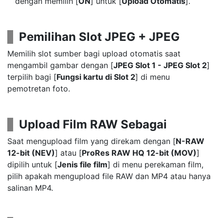
dengan memilih [
ON
] untuk [
Upload Otomatis
].
Pemilihan Slot JPEG + JPEG
Memilih slot sumber bagi upload otomatis saat
mengambil gambar dengan [
JPEG Slot 1 - JPEG Slot 2
]
terpilih bagi [
Fungsi kartu di Slot 2
] di menu
pemotretan foto.
Upload Film RAW Sebagai
Saat mengupload film yang direkam dengan [
N-RAW
12-bit (NEV)
] atau [
ProRes RAW HQ 12-bit (MOV)
]
dipilih untuk [
Jenis file film
] di menu perekaman film,
pilih apakah mengupload file RAW dan MP4 atau hanya
salinan MP4.