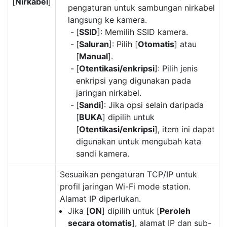
[
Nirkabel
]
pengaturan untuk sambungan nirkabel
langsung ke kamera.
[
SSID
]: Memilih SSID kamera.
[
Saluran
]: Pilih [
Otomatis
] atau
[
Manual
].
[
Otentikasi/enkripsi
]: Pilih jenis
enkripsi yang digunakan pada
jaringan nirkabel.
[
Sandi
]: Jika opsi selain daripada
[
BUKA
] dipilih untuk
[
Otentikasi/enkripsi
], item ini dapat
digunakan untuk mengubah kata
sandi kamera.
Sesuaikan pengaturan TCP/IP untuk
profil jaringan Wi-Fi mode station.
Alamat IP diperlukan.
Jika [
ON
] dipilih untuk [
Peroleh
secara otomatis
], alamat IP dan sub-