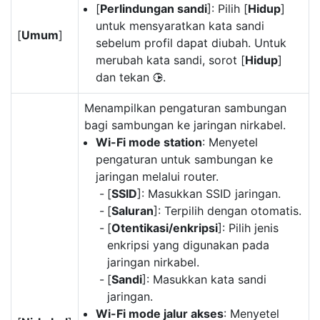
[
Perlindungan sandi
]: Pilih [
Hidup
]
untuk mensyaratkan kata sandi
[
Umum
]
sebelum profil dapat diubah. Untuk
merubah kata sandi, sorot [
Hidup
]
dan tekan
.
2
Menampilkan pengaturan sambungan
bagi sambungan ke jaringan nirkabel.
Wi-Fi mode station
: Menyetel
pengaturan untuk sambungan ke
jaringan melalui router.
[
SSID
]: Masukkan SSID jaringan.
[
Saluran
]: Terpilih dengan otomatis.
[
Otentikasi/enkripsi
]: Pilih jenis
enkripsi yang digunakan pada
jaringan nirkabel.
[
Sandi
]: Masukkan kata sandi
jaringan.
Wi-Fi mode jalur akses
: Menyetel