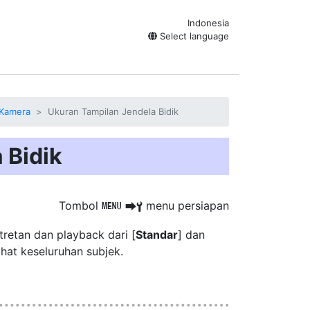
Indonesia
Select language
 Kamera
Ukuran Tampilan Jendela Bidik
 Bidik
Tombol
menu persiapan
G
U
B
etan dan playback dari [
Standar
] dan
at keseluruhan subjek.