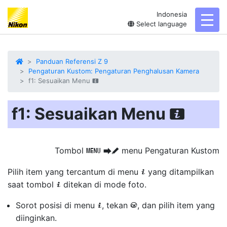
Indonesia
toggl
Select language
Panduan Referensi Z 9
Pengaturan Kustom: Pengaturan Penghalusan Kamera
f1: Sesuaikan Menu
i
f1: Sesuaikan Menu
i
Tombol
menu Pengaturan Kustom
G
U
A
Pilih item yang tercantum di menu
yang ditampilkan
i
saat tombol
ditekan di mode foto.
i
Sorot posisi di menu
, tekan
, dan pilih item yang
i
J
diinginkan.