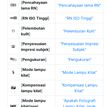
[
Pencahayaan
Pencahayaan lama RN
q
lama RN
]
[
RN ISO Tinggi
]
RN ISO Tinggi
r
[
Pelembutan
Pelembutan Kulit
h
kulit
]
[
Penyesuaian
Penyesuaian Impresi
i
impresi subjek
]
Subjek
[
Pengukuran
]
Pengukuran
w
[
Mode lampu
Mode Lampu Kilat
c
kilat
]
[
Kompensasi
Kompensasi Lampu
Y
lampu kilat
]
Kilat
[
Mode lampu
Apakah Fotografi
kilat/opsi
Lampu Kilat Jarak
q