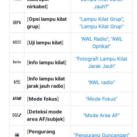
nirkabel
]
Jauh?
[
Opsi lampu kilat
Lampu Kilat Grup
,
m
grup
]
Lampu Kilat Grup
AWL Radio
,
AWL
[
Uji lampu kilat
]
r
Optikal
Fotografi Lampu Kilat
[
Info lampu kilat
]
s
Jarak Jauh
[
Info lampu kilat
AWL radio
t
jarak jauh radio
]
[
Mode fokus
]
Mode Fokus
s
[
Deteksi mode
Mode Area AF
7
area AF/subjek
]
[
Pengurang
Pengurang Guncangan
u