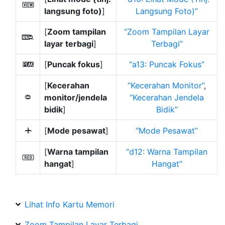
m
langsung foto)
]
Langsung Foto)
[
Zoom tampilan
Zoom Tampilan Layar
z
layar terbagi
]
Terbagi
[
Puncak fokus
]
a13: Puncak Fokus
W
[
Kecerahan
Kecerahan Monitor
,
monitor/jendela
Kecerahan Jendela
3
bidik
]
Bidik
[
Mode pesawat
]
Mode Pesawat
u
[
Warna tampilan
d12: Warna Tampilan
v
hangat
]
Hangat
Lihat Info Kartu Memori
Zoom Tampilan Layar Terbagi