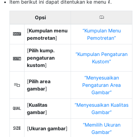
Item berikut ini dapat ditentukan ke menu
.
i
Opsi
0
[
Kumpulan menu
Kumpulan Menu
n
pemotretan
]
Pemotretan
[
Pilih kump.
Kumpulan Pengaturan
pengaturan
j
Kustom
kustom
]
Menyesuaikan
[
Pilih area
Pengaturan Area
J
gambar
]
Gambar
[
Kualitas
Menyesuaikan Kualitas
8
gambar
]
Gambar
Memilih Ukuran
[
Ukuran gambar
]
o
Gambar