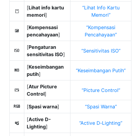
[
Lihat info kartu
Lihat Info Kartu
N
memori
]
Memori
[
Kompensasi
Kompensasi
E
pencahayaan
]
Pencahayaan
[
Pengaturan
Sensitivitas ISO
9
sensitivitas ISO
]
[
Keseimbangan
Keseimbangan Putih
m
putih
]
[
Atur Picture
Picture Control
h
Control
]
[
Spasi warna
]
Spasi Warna
p
[
Active D-
Active D‑Lighting
y
Lighting
]