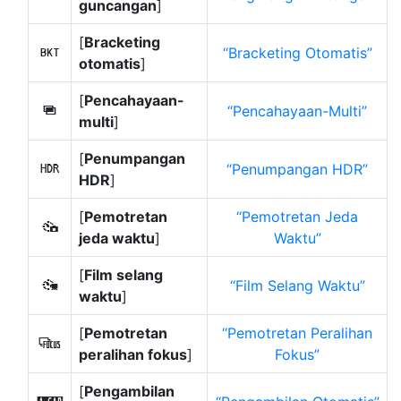
guncangan
]
[
Bracketing
Bracketing Otomatis
t
otomatis
]
[
Pencahayaan-
Pencahayaan-Multi
$
multi
]
[
Penumpangan
Penumpangan HDR
2
HDR
]
[
Pemotretan
Pemotretan Jeda
7
jeda waktu
]
Waktu
[
Film selang
Film Selang Waktu
8
waktu
]
[
Pemotretan
Pemotretan Peralihan
9
peralihan fokus
]
Fokus
[
Pengambilan