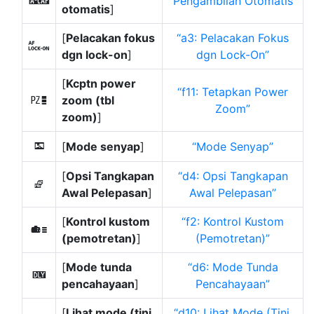
Pengambilan Otomatis
X
otomatis
]
[
Pelacakan fokus
a3: Pelacakan Fokus
F
dgn lock-on
]
dgn Lock-On
[
Kcptn power
f11:
Tetapkan Power
zoom (tbl
v
Zoom
zoom)
]
[
Mode senyap
]
Mode Senyap
L
[
Opsi Tangkapan
d4: Opsi Tangkapan
j
Awal Pelepasan
]
Awal Pelepasan
[
Kontrol kustom
f2: Kontrol Kustom
w
(pemotretan)
]
(Pemotretan)
[
Mode tunda
d6: Mode Tunda
z
pencahayaan
]
Pencahayaan
[
Lihat mode (tinj.
d10: Lihat Mode (Tinj.