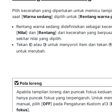
Pilih kecerahan yang diperlukan untuk memicu tampi
saat [
Warna sedang
] dipilih untuk [
Rentang warna 
Rentang warna sedang didefinisikan sebagai kece
[
Nilai
] dan [
Rentang
] dari kecerahan yang berpusa
sekitar nilai yang dipilih.
Tekan
atau
untuk menyorot item dan tekan
4
2
1
untuk merubah.
Pola loreng
Apabila tampilan loreng dan puncak fokus keduan
hanya puncak fokus yang terpengaruh. Untuk meni
manual, pilih [
OFF
] pada Pengaturan Kustom a13 [
fokus
].