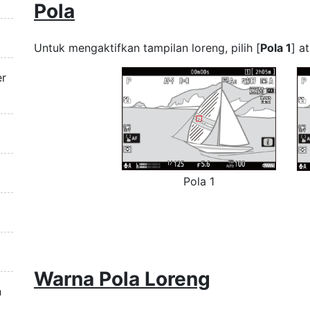
Pola
Untuk mengaktifkan tampilan loreng, pilih [
Pola 1
] a
er
Pola 1
Warna Pola Loreng
n