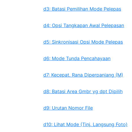
d3: Batasi Pemilihan Mode Pelepas
d4: Opsi Tangkapan Awal Pelepasan
d5: Sinkronisasi Opsi Mode Pelepas
d6: Mode Tunda Pencahayaan
d7: Kecepat. Rana Diperpanjang (M)
d8: Batasi Area Gmbr yg dpt Dipilih
d9: Urutan Nomor File
d10: Lihat Mode (Tinj. Langsung Foto)