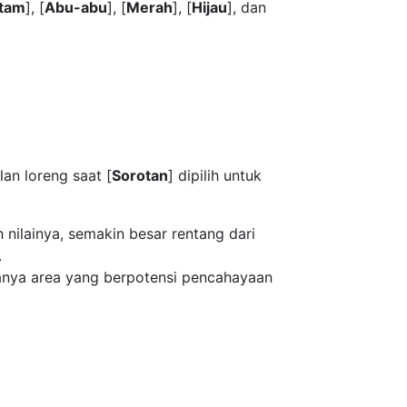
itam
], [
Abu-abu
], [
Merah
], [
Hijau
], dan
an loreng saat [
Sorotan
] dipilih untuk
h nilainya, semakin besar rentang dari
.
hanya area yang berpotensi pencahayaan