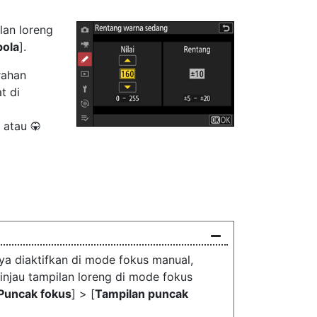
lan loreng
pola
].
rahan
t di
atau
3
ya diaktifkan di mode fokus manual,
njau tampilan loreng di mode fokus
Puncak fokus
] > [
Tampilan puncak