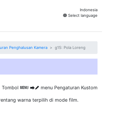
Indonesia
Select language
uran Penghalusan Kamera
g15: Pola Loreng
Tombol
menu Pengaturan Kustom
G
U
A
ntang warna terpilih di mode film.