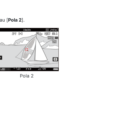
tau [
Pola 2
].
Pola 2